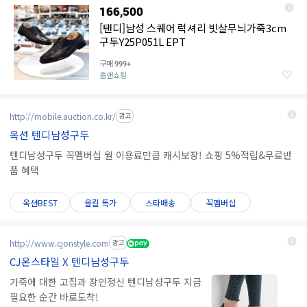
166,500
[탠디]남성 스퀘어 럭셔리 빗살무늬가죽3cm
구두Y25P051L EPT
구매
999+
홈앤쇼핑
http://mobile.auction.co.kr/
광고
옥션 텐디남성구두
텐디남성구두 꼭멤버십 월 이용료만큼 캐시보장! 쇼핑 5%적립&무료반
품 혜택
옥션BEST
올킬 특가
스타배송
꼭멤버십
http://www.cjonstyle.com
광고
CJ온스타일 X 텐디남성구두
가죽에 대한 고집과 장인정신 텐디남성구두 지금
필요한 순간 바로도착!