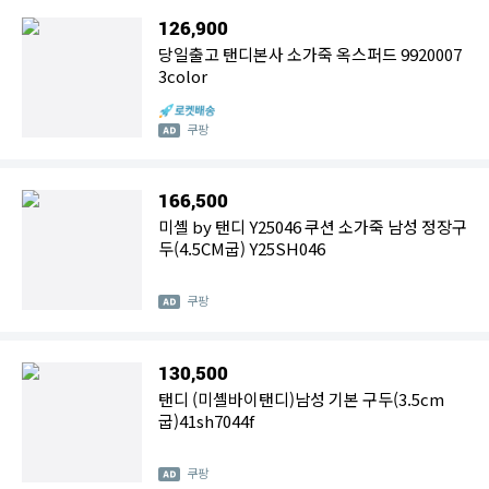
126,900
당일출고 탠디본사 소가죽 옥스퍼드 9920007
3color
쿠팡
166,500
미셸 by 탠디 Y25046 쿠션 소가죽 남성 정장구
두(4.5CM굽) Y25SH046
쿠팡
130,500
탠디 (미셸바이탠디)남성 기본 구두(3.5cm
굽)41sh7044f
쿠팡