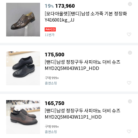
19
173,960
%
[모다아울렛][탠디]남성 소가죽 기본 정장화
Y416001kg_JJ
11번가
175,500
[탠디]남성 정장구두 사피아노 더비 슈즈
MYD2Q5M043W11P_HDD
구매
999+
홈앤쇼핑
165,750
[탠디]남성 정장구두 사피아노 더비 슈즈
MYD2Q5M043W11P1_HDD
구매
999+
홈앤쇼핑