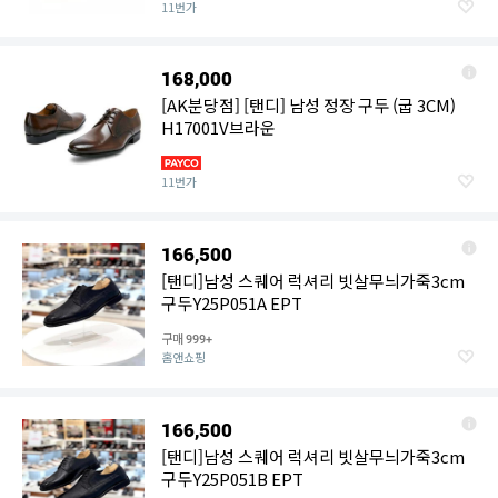
11번가
168,000
[AK분당점] [탠디] 남성 정장 구두 (굽 3CM)
H17001V브라운
11번가
166,500
[탠디]남성 스퀘어 럭셔리 빗살무늬가죽3cm
구두Y25P051A EPT
구매
999+
홈앤쇼핑
166,500
[탠디]남성 스퀘어 럭셔리 빗살무늬가죽3cm
구두Y25P051B EPT