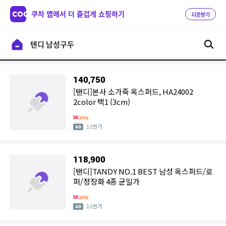
쿠차 앱에서 더 즐겁게 쇼핑하기
다운받기
140,750
[탠디]본사 소가죽 옥스퍼드, HA24002
2color 택1 (3cm)
11번가
118,900
[탠디]TANDY NO.1 BEST 남성 옥스퍼드/로
퍼/정장화 4종 균일가
11번가