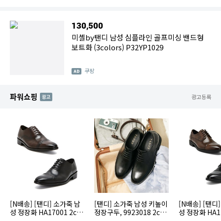
130,500
미셸by탠디 남성 심플라인 골프미싱 밴드형
보트화 (3colors) P32YP1029
쿠팡
파워쇼핑
AD
광고등록
[N배송] [탠디] 소가죽 남
[탠디] 소가죽 남성 키높이
[N배송] [탠디
성 정장화 HA17001 2col
정장구두, 9923018 2col
성 정장화 HA17
or 택1
or 택1 (5cm)
or 택1