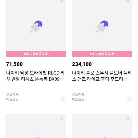
10대 여성이 좋아해요
10대 여성이 좋아해요
71,500
234,100
나이키 남성 드라이핏 RLGD 리
나이키 솔로 스우시 풀오버 플리
셋 반팔 티셔츠 운동복 DX0989-
스 맨즈 라이프 후디 후드티 다
010
크 Hazel 화이트 흰HV1082
212
무료배송
무료배송
머스트잇
머스트잇