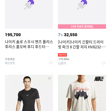
10대 여성이 좋아해요
195,700
7
32,550
%
나이키 솔로 스우시 맨즈 플리스
[나이키]나이키 긴팔티 드라이
후리스 풀오버 후디 후드티
핏 파크 8 긴팔 저지 HV8232-
IF1258 317
010 HV8232-100
무료배송
구매
999+
머스트잇
11번가