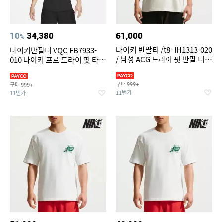
10
34,380
61,000
%
나이키 반팔티 /t8- IH1313-020
나이키반팔티 VQC FB7933-
/ 남성 ACG 드라이 핏 반팔 티셔
010 나이키 프로 드라이 핏 타이
츠
트 반팔 피트니스 탑
구매
구매
999+
999+
11번가
11번가