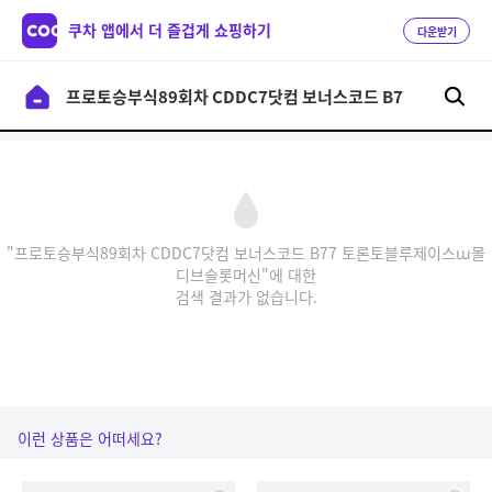
쿠차 앱에서 더 즐겁게 쇼핑하기
다운받기
"프로토승부식89회차 CDDC7닷컴 보너스코드 B77 토론토블루제이스ա몰
디브슬롯머신"에 대한
검색 결과가 없습니다.
이런 상품은 어떠세요?