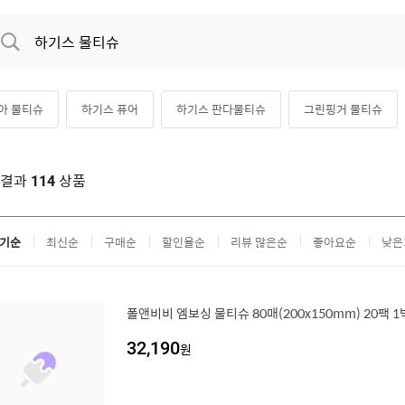
아 물티슈
하기스 퓨어
하기스 판다물티슈
그린핑거 물티슈
기스 네이처메이드 물티슈
궁중비책 물티슈
크리넥스 물티슈
페
색결과
상품
114
기순
최신순
구매순
할인율순
리뷰 많은순
좋아요순
낮은
폴앤비비 엠보싱 물티슈 80매(200x150mm) 20팩 
32,190
원