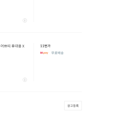
상
세
퓨어쁘띠 휴대용 X
11번가
무료배송
상
세
광고등록