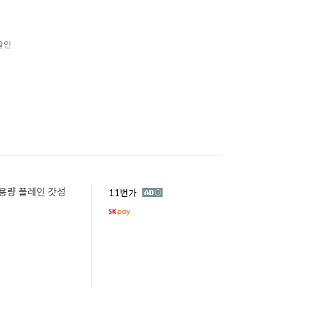
할인
 대용량 플레인 갓성
광
11번가
고