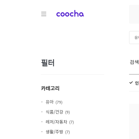
COOCHA
유
하
필터
검
인
카테고리
유아
79
식품/건강
9
레저/자동차
7
생활/주방
7