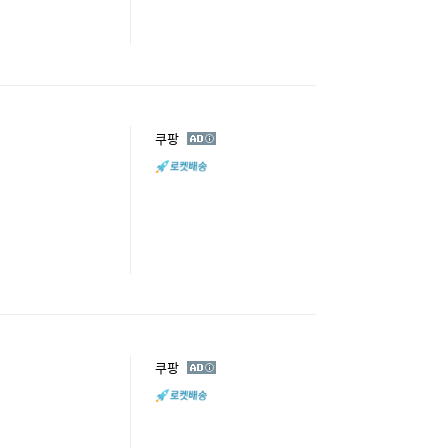
광
쿠팡
고
광
쿠팡
고