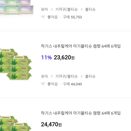
유아
기저귀/물티슈
물티슈
좋아요
구매
55,753
좋
아
요
하기스 내추럴케어 아기물티슈 캡형 64매 6개입
11
%
23,620
원
유아
기저귀/물티슈
물티슈
좋아요
구매
44,040
좋
아
요
하기스 내추럴케어 아기물티슈 캡형 64매 6개입
24,470
원