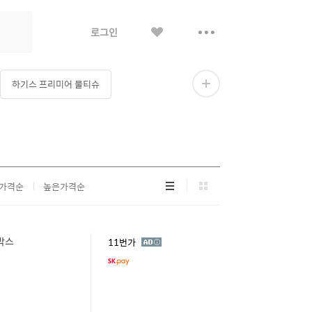
좋
더
로그인
아
보
요
기
하기스 프리미어 물티슈
더
보
기
넬로페 물티슈
닥터아토 물티슈
리
그
가격순
높은가격순
스
리
트
드
형
형
1박스
광
11번가
고