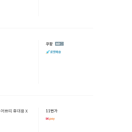
광
쿠팡
고
퓨어쁘띠 휴대용 X
11번가