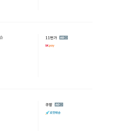
티슈
광
11번가
고
광
쿠팡
고