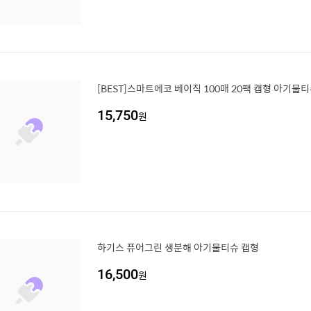
[BEST]스마트에코 베이직 100매 20팩 캡형 아기물
15,750
원
하기스 퓨어그린 생분해 아기물티슈 캡형
16,500
원