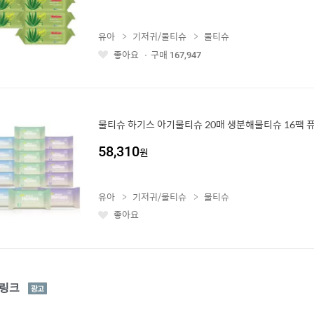
유아
기저귀/물티슈
물티슈
좋아요
구매
167,947
좋
아
요
물티슈 하기스 아기물티슈 20매 생분해물티슈 16팩 
58,310
원
유아
기저귀/물티슈
물티슈
좋아요
좋
아
요
광
링크
고