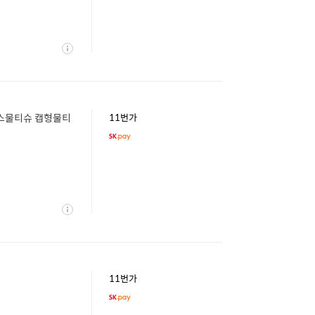
상
세
기스물티슈 캡형물티
11번가
상
세
11번가