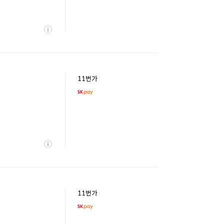
상
세
11번가
상
세
11번가