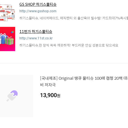
GS SHOP 하기스물티슈
http://www.gsshop.com
하기스물티슈, 네이처메이드, 매직팬티 외 출산육아 필수템! 카드최대7%즉시
11번가 하기스물티슈
http://www.11st.co.kr
하기스물티슈,한 장씩 쏙쏙 깨끗하게! 부드러운 안심 성분으로 닦으세요
[국내제조] Original 땡큐 물티슈 100매 캡형 20팩
비 저자극
13,900
원