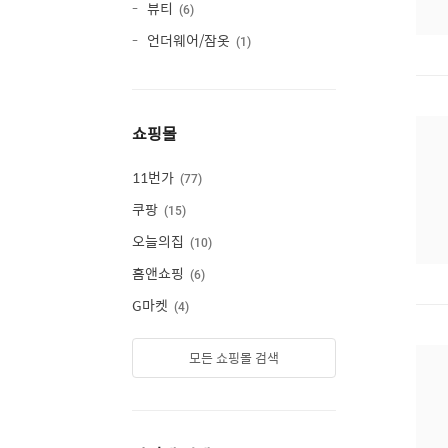
뷰티
6
언더웨어/잠옷
1
쇼핑몰
11번가
77
쿠팡
15
오늘의집
10
홈앤쇼핑
6
G마켓
4
모든 쇼핑몰 검색