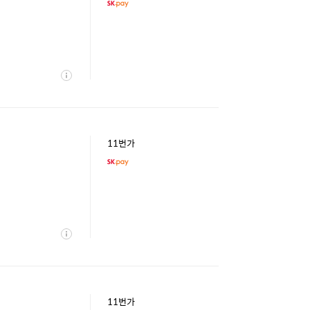
상
세
11번가
상
세
11번가