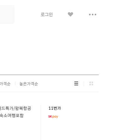
좋
더
로그인
아
보
요
기
리
그
가격순
높은가격순
스
리
트
드
형
형
리버드특가/왕복항공
11번가
항공숙소여행포함