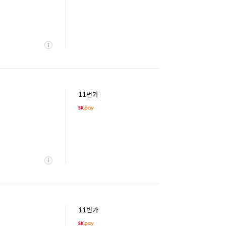
상
세
11번가
상
세
11번가