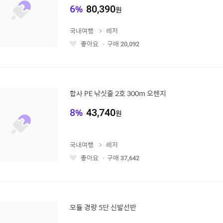
6
%
80,390
원
국내여행
레저
좋아요
구매
20,092
좋
아
요
합사 PE 낚싯줄 2호 300m 오렌지
8
%
43,740
원
국내여행
레저
좋아요
구매
37,642
좋
아
요
모듈 경량 5단 신발선반