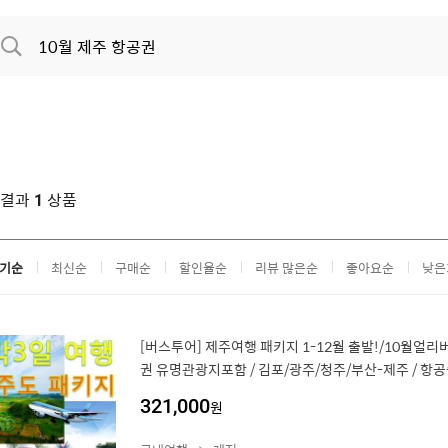
색결과
상품
1
기순
최신순
구매순
할인율순
리뷰 많은순
좋아요순
낮은
[버스투어] 제주여행 패키지 1-12월 출발!/10월얼
권 유명관광지포함 / 김포/광주/청주/부산-제주 / 
321,000
원