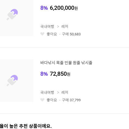
8
%
6,200,000
원
국내여행
레저
좋아요
구매
50,683
좋
아
요
바다낚시 목줄 민물 원줄 낚시줄
8
%
72,850
원
국내여행
레저
좋아요
구매
37,799
좋
아
요
율이 높은 추천 상품이에요.