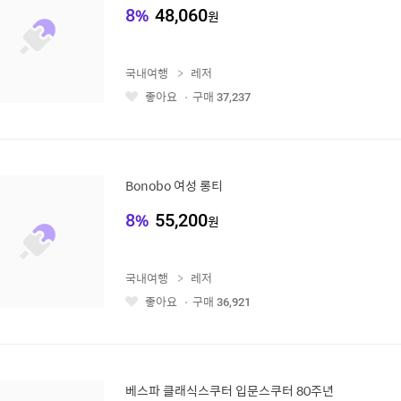
8
%
48,060
원
국내여행
레저
좋아요
구매
37,237
좋
아
요
Bonobo 여성 롱티
8
%
55,200
원
국내여행
레저
좋아요
구매
36,921
좋
아
요
베스파 클래식스쿠터 입문스쿠터 80주년