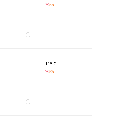
상
세
11번가
상
세