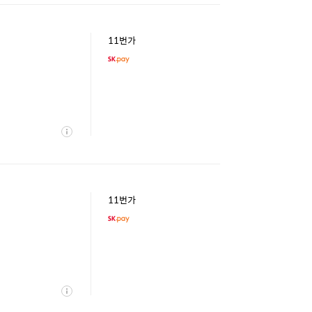
11번가
상
세
11번가
상
세