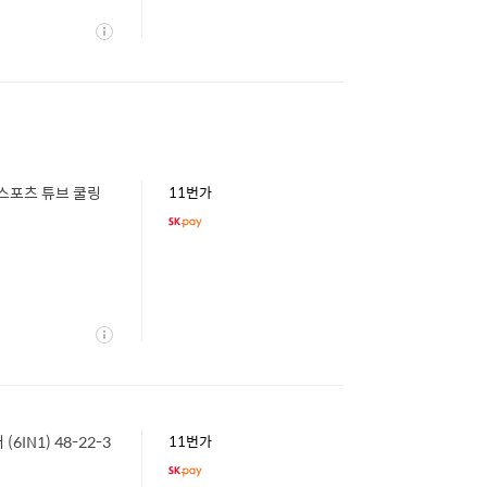
상
세
스포츠 튜브 쿨링
11번가
상
세
N1) 48-22-3
11번가