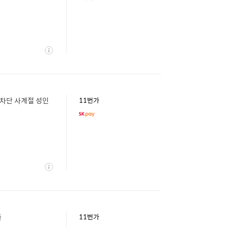
상
세
 차단 사계절 성인
11번가
상
세
줄
11번가