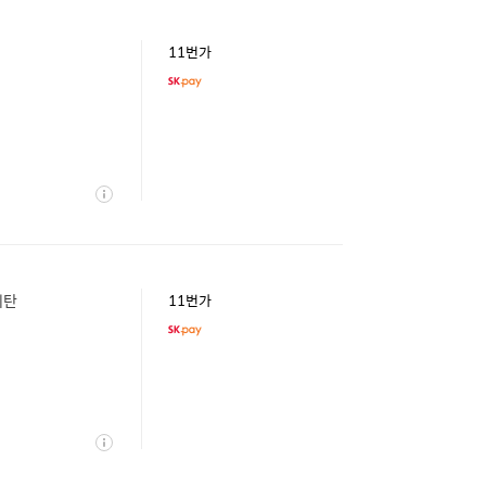
11번가
상
세
레탄
11번가
상
세