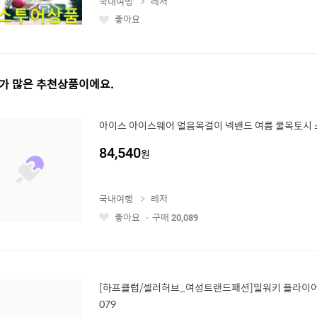
국내여행
레저
좋아요
좋
아
요
가 많은 추천상품이에요.
아이스 아이스웨어 얼음목걸이 넥밴드 여름 쿨목토시 
84,540
원
국내여행
레저
좋아요
구매
20,089
좋
아
요
[하프클럽/셀러허브_여성트랜드패션]밀워키 플라이어 (6I
079