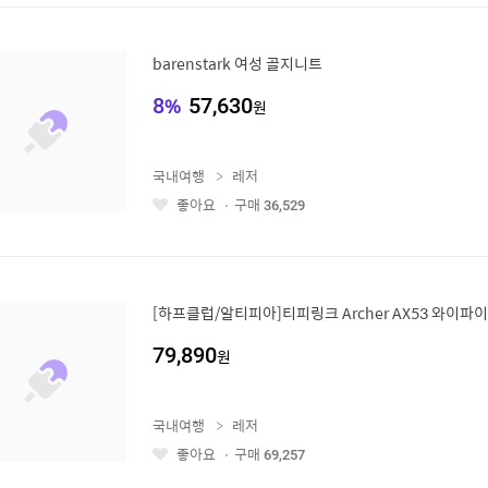
barenstark 여성 골지니트
8
%
57,630
원
국내여행
레저
좋아요
구매
36,529
좋
아
요
[하프클럽/알티피아]티피링크 Archer AX53 와이파이
79,890
원
국내여행
레저
좋아요
구매
69,257
좋
아