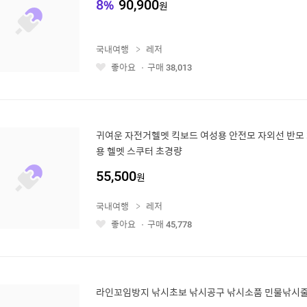
8
%
90,900
원
국내여행
레저
좋아요
구매
38,013
좋
아
요
귀여운 자전거헬멧 킥보드 여성용 안전모 자외선 반모
용 헬멧 스쿠터 초경량
55,500
원
국내여행
레저
좋아요
구매
45,778
좋
아
요
라인꼬임방지 낚시초보 낚시공구 낚시소품 민물낚시