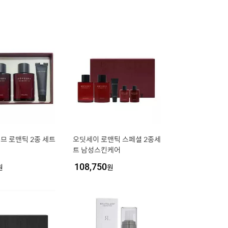
므 로맨틱 2종 세트
오딧세이 로맨틱 스페셜 2종세
트 남성스킨케어
원
108,750
원