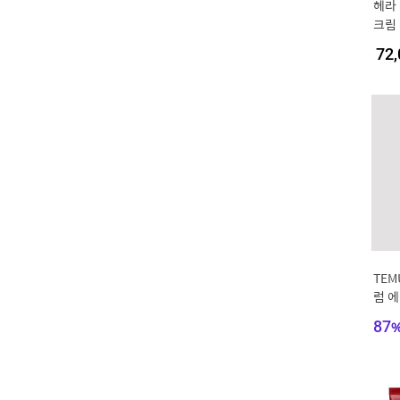
헤라
크림 
72,
TEM
럼 에
티 
87