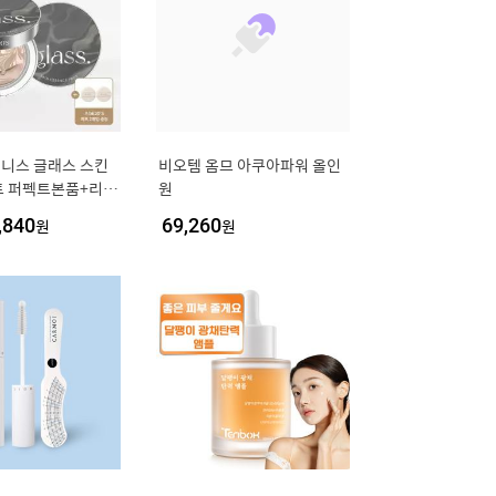
니스 글래스 스킨
비오템 옴므 아쿠아파워 올인
트 퍼펙트본품+리필
원
+ PA++++)
,840
원
69,260
원