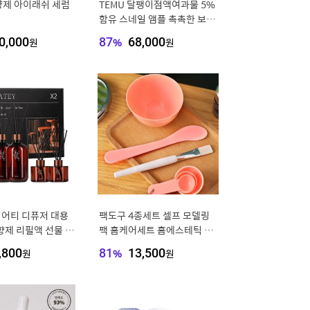
양제 아이래쉬 세럼
TEMU 달팽이점액여과물 5%
함유 스네일 앰플 촉촉한 보습
에센스 산뜻한 흡수 윤기 있는
0,000
원
87
%
68,000
원
피부결 케어 피부결 케어 데일
리
미어티 디퓨저 대용
팩도구 4종세트 셀프 모델링
향제 리필액 선물 세
팩 홈케어세트 홈에스테틱 홈
 호텔 목재
뷰티 아이템
,800
원
81
%
13,500
원