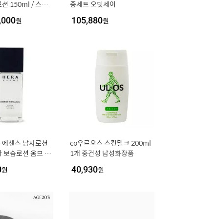
 150ml / 스킨
종세트 오딧세이
스 2개
,000
원
105,880
원
 에센스 남자로션
co우르오스 스킨밀크 200ml
 보습로션 옴므 화
1개 중건성 남성화장품
남성
0
원
40,930
원