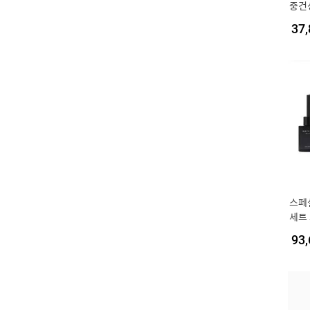
중건
37,
스페
세트
93,