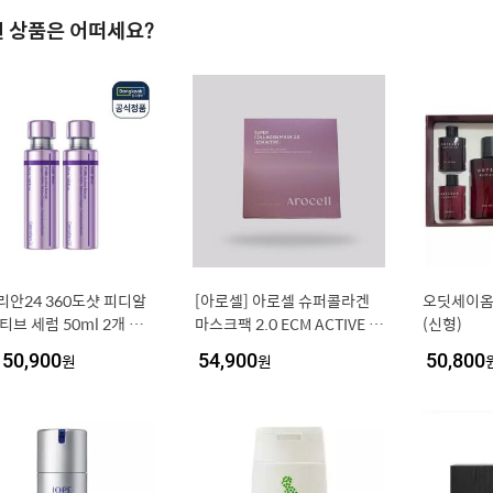
 상품은 어떠세요?
리안24 360도샷 피디알
[아로셀] 아로셀 슈퍼콜라겐
오딧세이옴
티브 세럼 50ml 2개 리프
마스크팩 2.0 ECM ACTIVE 1
(신형)
고농축 피부 탄력 물광 안티
2개입 1박스
50,900
원
54,900
원
50,800
징 케어 콜라겐