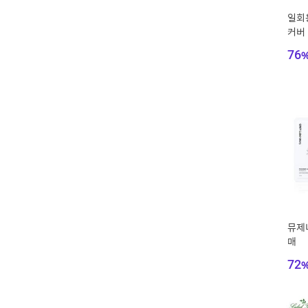
일회용
커버 
76
뮤제너
매
72