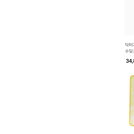
닥터
수딩크
코 
34,