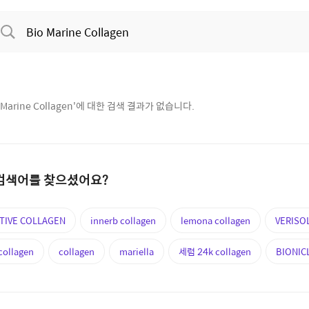
 Marine Collagen
'에 대한 검색 결과가 없습니다.
검색어를 찾으셨어요?
TIVE COLLAGEN
innerb collagen
lemona collagen
VERISOL
 collagen
collagen
mariella
세럼 24k collagen
BIONIC