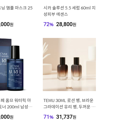
닝 앰플 마스크 25
시카 솔루션 5.5 세럼 60ml 지
성피부 에센스
,000
원
72
%
28,800
원
우페 옴므 워터릭 아
TEMU 30ML 로션 병, 브라운
너 200ml 남성 남
그라데이션 유리 병, 두꺼운 유
수분 진정 보습 올인
리 로션 디스펜서 병, 화장품
,000
원
71
%
31,737
원
디스펜싱 용기, 세럼 프레스 펌
프 헤드 빈 병 여행용으로 편
리, 여성 선물로 적합