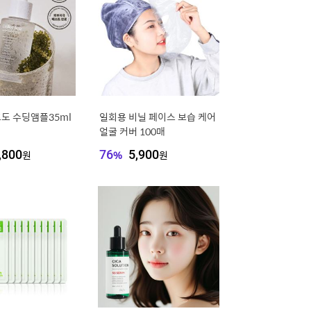
포도 수딩앰플35ml
일회용 비닐 페이스 보습 케어
얼굴 커버 100매
,800
원
76
%
5,900
원