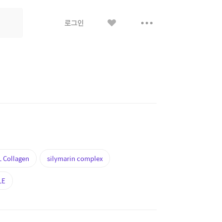
좋
더
로그인
아
보
요
기
 Collagen
silymarin complex
LE