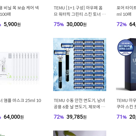
 비닐 목 보습 케어 넥
TEMU [1+1 구성] 아우페 옴
포어 타이트
100매
므 워터릭 그린티 스킨 토너 2
ml 10매
00ml 2개 남성 남자 대용량 수
%
5,900
원
75
%
30,000
원
72
%
64
분 진정 보습 올인원
 앰플 마스크 25ml 10
TEMU 수동 안전 면도기, 남녀
TEMU 아
공용 6중 날 면도기, 제모에 필
쿠아 스킨 토
수품, 날카롭고 내구성 좋음,
자 대용량 
%
64,000
원
72
%
39,785
원
71
%
20
면도기 손잡이 2개와 교체용
원
면도날 36개 포함, 재사용 가
능, 남자친구를 위한 완벽한 선