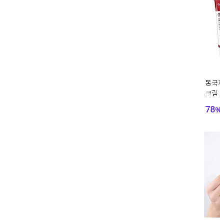
동국
크림
l 3
78