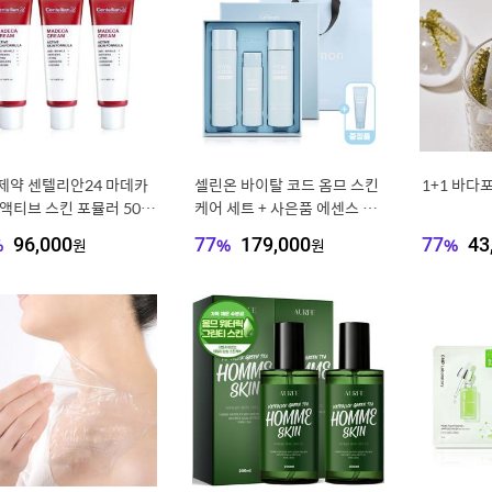
제약 센텔리안24 마데카
셀린온 바이탈 코드 옴므 스킨
1+1 바다
 액티브 스킨 포뮬러 50m
케어 세트 + 사은품 에센스 50
개묶음
ml
%
96,000
원
77
%
179,000
원
77
%
43