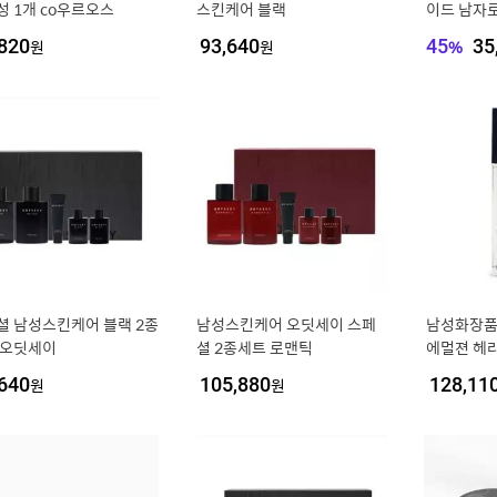
성 1개 co우르오스
스킨케어 블랙
이드 남자로션
+로션+에센
820
원
93,640
원
45
%
35
셜 남성스킨케어 블랙 2종
남성스킨케어 오딧세이 스페
남성화장품
 오딧세이
셜 2종세트 로맨틱
에멀젼 헤라
장품 쿨샵 
640
원
105,880
원
128,11