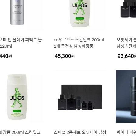
오페 맨 올데이 퍼펙트 올
co우르오스 스킨밀크 200ml
오딧세이 
120ml
1개 중건성 남성화장품
남성스킨
440
원
45,300
원
93,640
화장품 200ml 스킨밀크
스페셜 2종세트 오딧세이 남성
싸이닉 파워