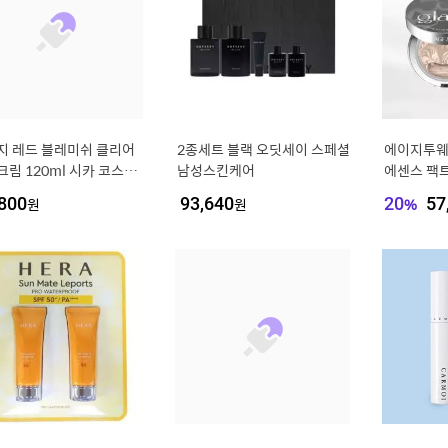
지 레드 블레미쉬 클리어
2종세트 블랙 오딧세이 스페셜
에이지투웨
림 120ml 시카 코스트
남성스킨케어
에센스 팩
수분크림
1) SPF50
800
원
93,640
원
20
%
57