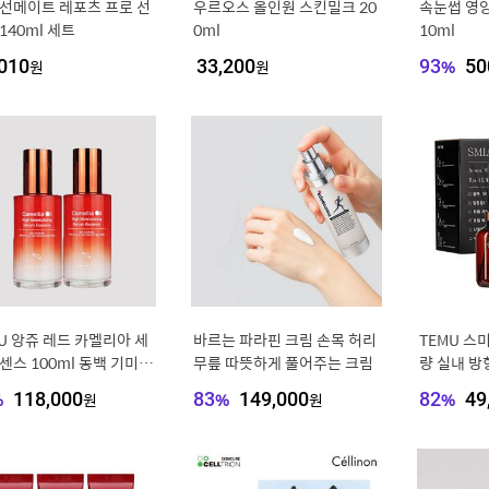
 선메이트 레포츠 프로 선
우르오스 올인원 스킨밀크 20
속눈썹 영
140ml 세트
0ml
10ml
010
원
33,200
원
93
%
50
U 앙쥬 레드 카멜리아 세
바르는 파라핀 크림 손목 허리
TEMU 스
센스 100ml 동백 기미 잡
무릎 따뜻하게 풀어주는 크림
량 실내 방
앰플 수분
트 500ml
%
118,000
원
83
%
149,000
원
82
%
49