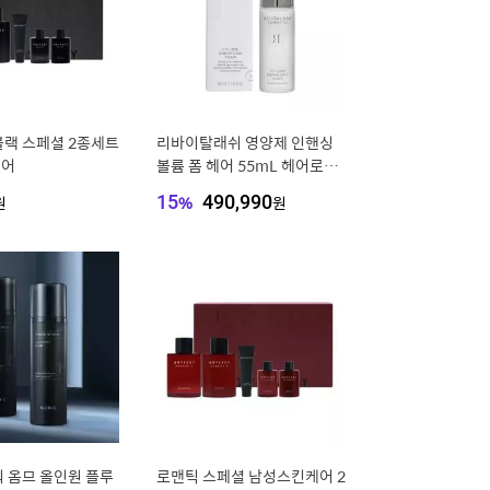
블랙 스페셜 2종세트
리바이탈래쉬 영양제 인핸싱
케어
볼륨 폼 헤어 55mL 헤어로션
단백질앰플 모발탄력 고농축
원
15
%
490,990
원
에센스
 옴므 올인원 플루
로맨틱 스페셜 남성스킨케어 2