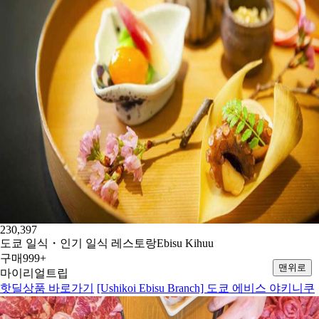
230,397
도쿄 일식・인기 일식 레스토랑Ebisu Kihuu
구매
999+
맨위로
마이리얼트립
핫딜상품 바로가기
[Ushikoi Ebisu Branch] 도쿄 에비스 야키니쿠