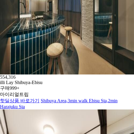
554,316
illi Lay Shibuya-Ebisu
구매
999+
마이리얼트립
핫딜상품 바로가기
Shibuya Area,3min walk Ebisu Sta,2min
Harajuku Sta