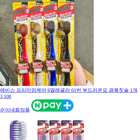
에비스 프리미엄케어 6열레귤러 61번 부드러운모 광폭칫솔 1개
3,100
순이네화장품