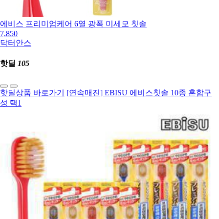
에비스 프리미엄케어 6열 광폭 미세모 칫솔
7,850
닥터안스
핫딜
105
핫딜상품 바로가기
[연속매진] EBISU 에비스칫솔 10종 혼합구
성 택1