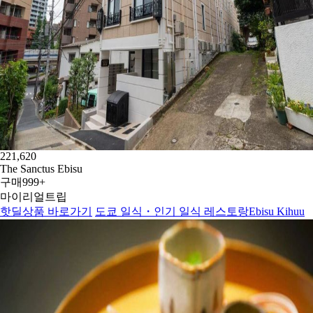
221,620
The Sanctus Ebisu
구매
999+
마이리얼트립
핫딜상품 바로가기
도쿄 일식・인기 일식 레스토랑Ebisu Kihuu