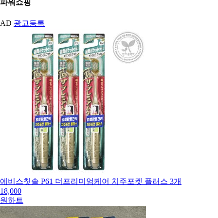
파워쇼핑
AD
광고등록
에비스칫솔 P61 더프리미엄케어 치주포켓 플러스 3개
18,000
원하트