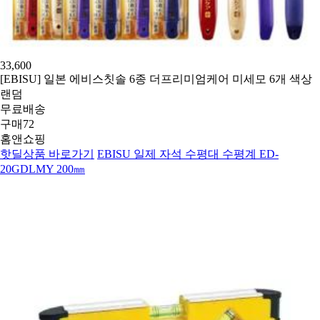
33,600
[EBISU] 일본 에비스칫솔 6종 더프리미엄케어 미세모 6개 색상
랜덤
무료배송
구매
72
홈앤쇼핑
핫딜상품 바로가기
EBISU 일제 자석 수평대 수평계 ED-
20GDLMY 200㎜