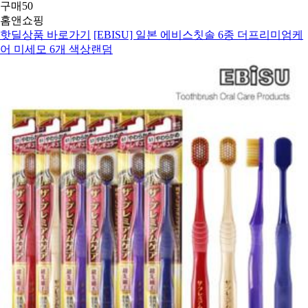
구매
50
홈앤쇼핑
핫딜상품 바로가기
[EBISU] 일본 에비스칫솔 6종 더프리미엄케
어 미세모 6개 색상랜덤