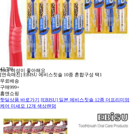
42,780
10대 여성이 좋아해요
[연속매진] EBISU 에비스칫솔 10종 혼합구성 택1
무료배송
구매
999+
홈앤쇼핑
핫딜상품 바로가기
[EBISU] 일본 에비스칫솔 12종 더프리미엄
케어 미세모 12개 색상랜덤