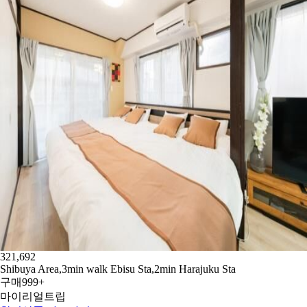
321,692
Shibuya Area,3min walk Ebisu Sta,2min Harajuku Sta
구매
999+
마이리얼트립