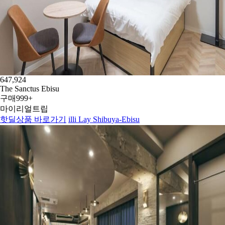
647,924
The Sanctus Ebisu
구매
999+
마이리얼트립
핫딜상품 바로가기
illi Lay Shibuya-Ebisu