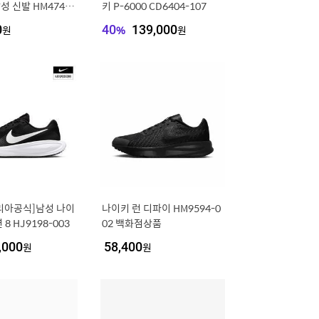
성 신발 HM4740-
키 P-6000 CD6404-107
0
원
40
%
139,000
원
리아공식]남성 나이
나이키 런 디파이 HM9594-0
8 HJ9198-003
02 백화점상품
,000
원
58,400
원