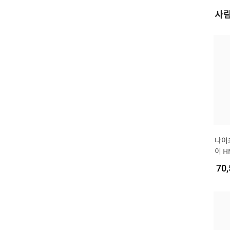
사람
나이
이 H
70,