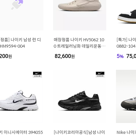
정품] 나이키 남성 런 디
매장정품 나이키 HV5062 10
[특가] 나이
HM9594-004
0 트레일러닝화 데일리운동화
0882-104
리액트X 리주버네이
YOOP S
200
원
82,600
원
5
%
75,
드화
키 이니시에이터 394055
[나이키코리아공식]남성 나이
Nike 나이