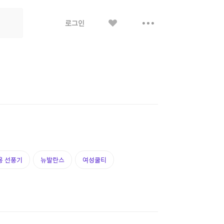
좋
더
로그인
아
보
요
기
용 선풍기
뉴발란스
여성쿨티