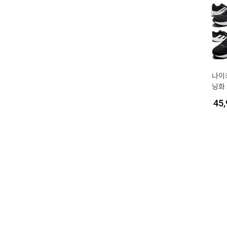
나이
닝화
발편
45,
동화