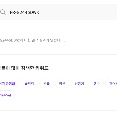
-G244pDWk
'에 대한 검색 결과가 없습니다.
들이 많이 검색한 키워드
이키 운동화
슬리퍼
샌들
양산
선풍기
생수
휴대
인댄스옷