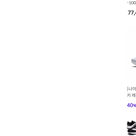
-100
77,
[나
키 레
40