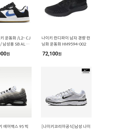
키 운동화 /L2- CJ
나이키 런디파이 남자 경량 런
 / 남성용 SB ALLE
닝화 운동화 HM9594-002
B 앨리웁 스케이트 보
000
원
72,100
원
키 에어맥스 95 빅
[나이키코리아공식]남성 나이