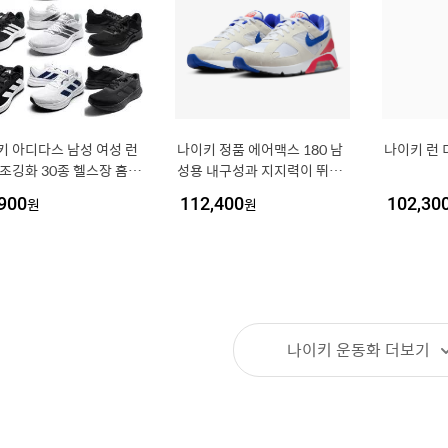
키 아디다스 남성 여성 런
나이키 정품 에어맥스 180 남
나이키 런 디
 조깅화 30종 헬스장 홈트
성용 내구성과 지지력이 뛰어
한 발넓은 가벼운 검정 운
난 런닝화 FJ9259-101
900
원
112,400
원
102,30
나이키 운동화
더보기