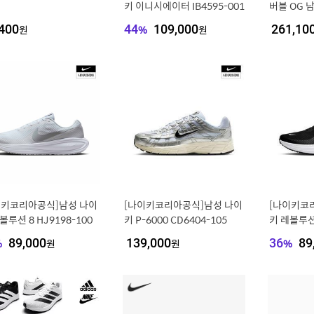
키 이니시에이터 IB4595-001
버블 OG 남
007
400
원
44
%
109,000
원
261,10
이키코리아공식]남성 나이
[나이키코리아공식]남성 나이
[나이키코
볼루션 8 HJ9198-100
키 P-6000 CD6404-105
키 레볼루션 
%
89,000
원
139,000
원
36
%
89