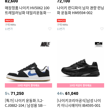
82,600
72,100
매장정품 나이키 HV5062 100
나이키 런디파이 남자 경량 런닝
트레일러닝화 데일리운동화 리
화 운동화 HM9594-002
액트X 리주버네이
구매
구매
999+
999+
11번가
11번가
10대 여성이 좋아해요
10대 여성이 좋아해요
5
71,250
44
61,040
%
%
[특가] 나이키 운동화 /L2-
[나이키코리아공식]남성 나이
CJ0882-104 / 남성용 SB
키 이니시에이터 IB4595-001