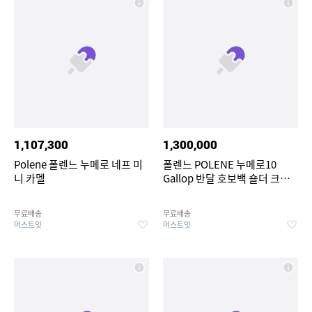
1,107,300
1,300,000
Polene 폴렌느 누메로 네프 미
폴렌느 POLENE 누메로10
니 카멜
Gallop 반달 호보백 숄더 크로
스백 블랙 체리
무료배송
무료배송
머스트잇
머스트잇