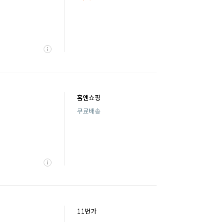
상
세
홈앤쇼핑
무료배송
상
세
11번가