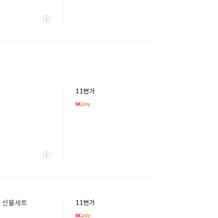
상
세
11번가
상
세
봉 선물세트
11번가