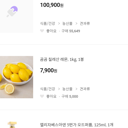
100,900
원
식품/건강
농산물
견과류
좋아요
구매
55,649
좋
아
요
곰곰 칠레산 레몬, 1kg, 1봉
7,900
원
식품/건강
농산물
견과류
좋아요
구매
5,000
좋
아
요
엘리자베스아덴 5번가 오드퍼퓸, 125ml, 1개