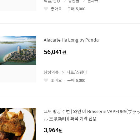
식품/건강
농산물
견과류
좋아요
구매
5,000
좋
아
요
Alacarte Ha Long by Panda
56,041
원
남성의류
니트/스웨터
좋아요
구매
5,000
좋
아
요
교토 황궁 주변 | 와인 바 Brasserie VAPEURS
ル 三条新町)| 좌석 예약 전용
3,964
원