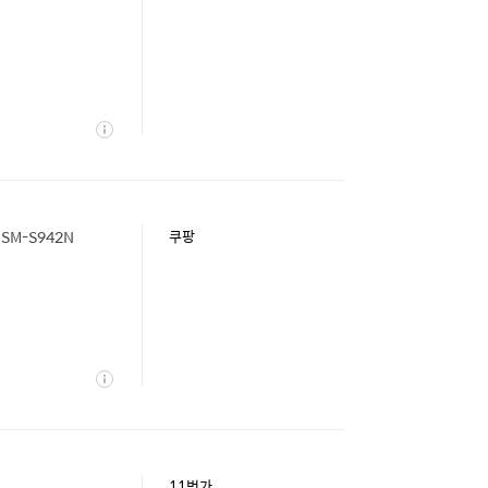
상
세
SM-S942N
쿠팡
상
세
11번가