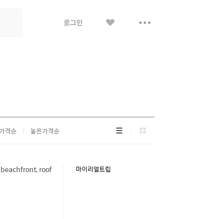
좋
더
로그인
아
보
요
기
리
그
가격순
높은가격순
스
리
트
드
형
형
 beachfront, roof
마이리얼트립