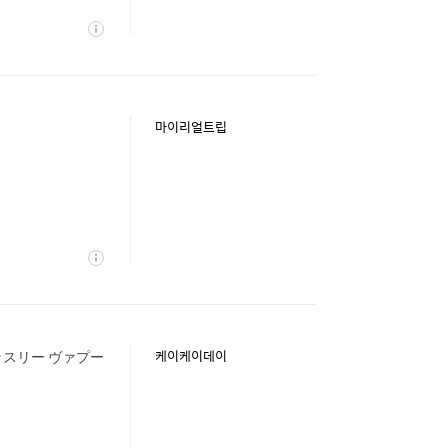
상
세
마이리얼트립
상
세
(ブラッスリー ヴァプー
케이케이데이