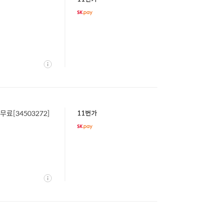
상
세
료[34503272]
11번가
상
세