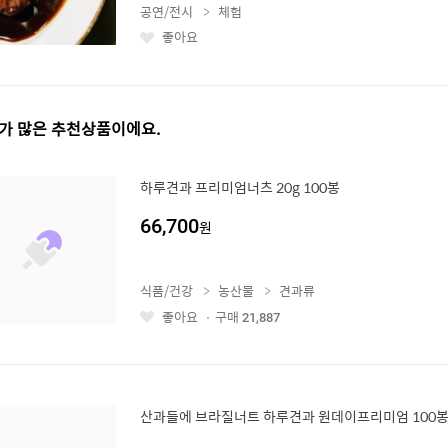
공연/전시
체험
좋아요
좋
아
요
가 많은 추천상품이에요.
하루견과 프리미엄너츠 20g 100봉
66,700
원
식품/건강
농산물
견과류
좋아요
구매
21,887
좋
아
요
산과들에 브라질너트 하루견과 원데이프리미엄 100