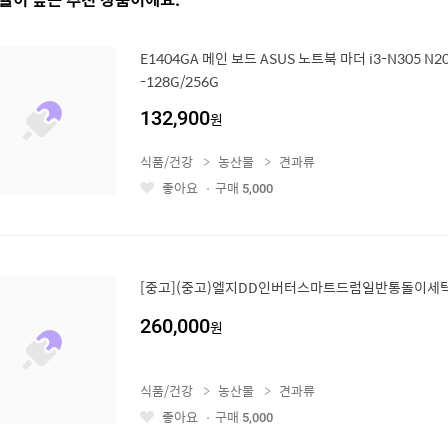
E1404GA 메인 보드 ASUS 노트북 마더 i3-N305 N20
-128G/256G
132,900
원
식품/건강
농산물
견과류
좋아요
구매
5,000
좋
아
요
[중고](중고)엘지DD인버터스마트드럼일반통돌이세탁
260,000
원
식품/건강
농산물
견과류
좋아요
구매
5,000
좋
아