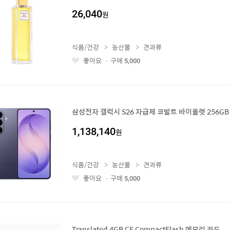
26,040
원
식품/건강
농산물
견과류
좋아요
구매
5,000
좋
아
요
삼성전자 갤럭시 S26 자급제 코발트 바이올렛 256GB 
1,138,140
원
식품/건강
농산물
견과류
좋아요
구매
5,000
좋
아
요
Translated 4GB CF CompactFlash 메모리 카드