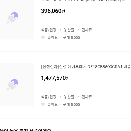
396,060
원
식품/건강
농산물
견과류
좋아요
구매
5,000
좋
아
요
[삼성전자]삼성 에어드레서 DF18CB8600GRA1 배송무
1,477,570
원
식품/건강
농산물
견과류
좋아요
구매
5,000
좋
아
요
율이 높은 추천 상품이에요.