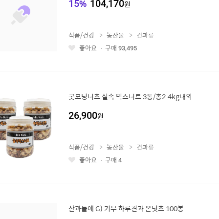
15
%
104,170
원
식품/건강
농산물
견과류
좋아요
구매
93,495
좋
아
요
굿모닝너츠 실속 믹스너트 3통/총2.4kg내외
26,900
원
식품/건강
농산물
견과류
좋아요
구매
4
좋
아
요
산과들에 G) 기부 하루견과 온넛츠 100봉