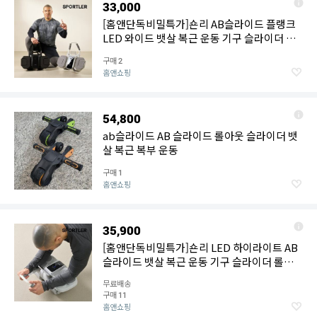
33,000
[홈앤단독비밀특가]숀리 AB슬라이드 플랭크
LED 와이드 뱃살 복근 운동 기구 슬라이더 롤
아웃 퍼펙트
구매
2
홈앤쇼핑
54,800
ab슬라이드 AB 슬라이드 롤아웃 슬라이더 뱃
살 복근 복부 운동
구매
1
홈앤쇼핑
35,900
[홈앤단독비밀특가]숀리 LED 하이라이트 AB
슬라이드 뱃살 복근 운동 기구 슬라이더 롤아
웃 퍼펙트 홈트
무료배송
구매
11
홈앤쇼핑