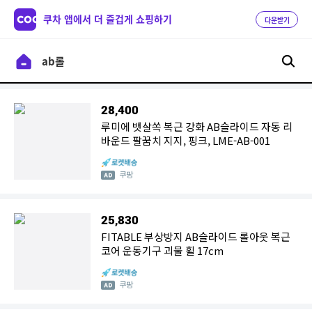
쿠차 앱에서 더 즐겁게 쇼핑하기
다운받기
28,400
루미에 뱃살쏙 복근 강화 AB슬라이드 자동 리
바운드 팔꿈치 지지, 핑크, LME-AB-001
쿠팡
25,830
FITABLE 부상방지 AB슬라이드 롤아웃 복근
코어 운동기구 괴물 휠 17cm
쿠팡