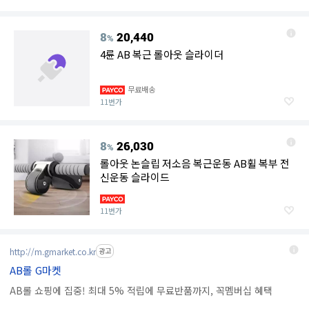
8
20,440
%
4륜 AB 복근 롤아웃 슬라이더
무료배송
11번가
8
26,030
%
롤아웃 논슬립 저소음 복근운동 AB휠 복부 전
신운동 슬라이드
11번가
http://m.gmarket.co.kr
광고
AB롤 G마켓
AB롤 쇼핑에 집중! 최대 5% 적립에 무료반품까지, 꼭멤버십 혜택