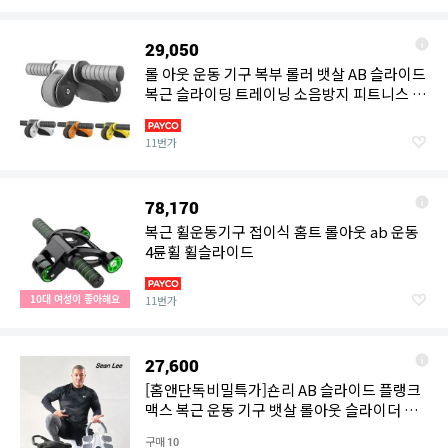
29,050
롤 아웃 운동 기구 복부 롤러 뱃살 AB 슬라이드
복근 슬라이딩 트레이닝 소음방지 피트니스 휴
대용 접이식
11번가
78,170
복근 휠운동기구 접이식 홈트 롤아웃 ab 운동
4륜휠 휠슬라이드
10대 여성이 좋아해요
11번가
27,600
[홈앤단독비밀특가]숀리 AB 슬라이드 플랭크
맥스 복근 운동 기구 뱃살 롤아웃 슬라이더 무
소음 휠 롤러
구매
10