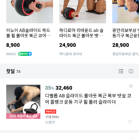
이노이 AB슬라이드 하드
하디로어 리바운드 ab 슬
광안리보부상 
롤 휠 롤아웃 복근 코어운
라이드 복근 롤아웃 뱃살
동기구 복근운
동 슬라이더 전신 뱃살운
휠 롤러 복부 코어 홈트 운
이드 롤아웃 휠
8,900
24,900
28,900
동기구 IA-01
동기구
INNOI
하디로어 코리아
광안리보부상 공식
핫딜
78
35
32,460
%
디벨롭 AB 슬라이드 롤아웃 복근 복부 뱃살 코
어 플랭크 운동 기구 휠 롤러 슬라이더
10대 여성이 좋아해요
구매
999+
11번가