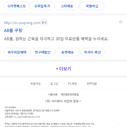
G마켓베스트
슈퍼딜특가
스타배송
꼭멤버십
http://m.coupang.com
광고
AB롤 쿠팡
AB롤, 원하는 근육을 자극하고 30일 무료반품 혜택을 누리세요.
와우회원혜택
첫구매할인
로켓배송
럭셔리 패션
+ 더보기
회원가입
로그인
PC버전
APP다운
이용약관
개인정보처리방침
(주) 서치파이 사업자 정보
(주)서치파이
서울특별시 서초구 반포대로88, 반석빌딩 5층 대표이사 김태묵
사업자 등록번호: 388-81-01489
고객센터:
cs_coocha@coocha.com
쿠차는 상품에 직접 관여하지 않으며 상품주문, 배송 및 환불의 의무와 책임은 각 판매업체에 있습니다.
쿠차와 해당 상품을 판매하는 쇼핑몰에서 제공하는 상품정보와 가격은 일치하지 않을 수 있습니다.