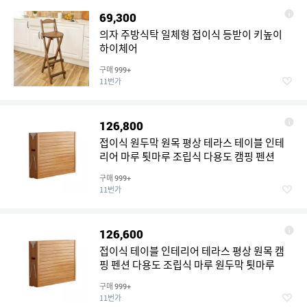
69,300
의자 주방식탁 일체형 접이식 등받이 키높이
하이체어
구매
999+
11번가
126,800
접이식 원두막 원목 평상 테라스 테이블 인테
리어 마루 툇마루 조립식 다용도 캠핑 펜션
구매
999+
11번가
126,600
접이식 테이블 인테리어 테라스 평상 원목 캠
핑 펜션 다용도 조립식 마루 원두막 툇마루
구매
999+
11번가