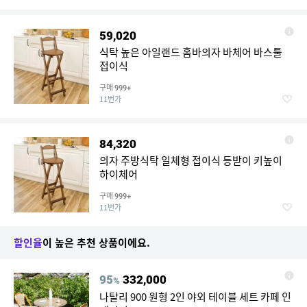
59,020
식탁 높은 아일랜드 홈바의자 바체어 바스툴
접이식
구매
999+
11번가
84,320
의자 주방식탁 일체형 접이식 등받이 키높이
하이체어
구매
999+
11번가
할인율
이 높은 추천 상품이에요.
95
332,000
%
나탈리 900 원형 2인 야외 테이블 세트 카페 인