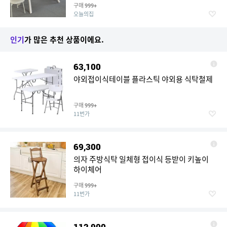
구매
999+
오늘의집
인기
가 많은 추천 상품이에요.
63,100
야외접이식테이블 플라스틱 야외용 식탁철제
구매
999+
11번가
69,300
의자 주방식탁 일체형 접이식 등받이 키높이
하이체어
구매
999+
11번가
112,900