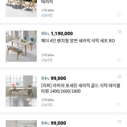
테리어
구매
999+
오늘의집
95
1,190,000
%
헤더 4인 벤치형 양면 세라믹 식탁 세트 RO
구매
999+
오늘의집
94
99,000
%
[리퍼] 라비쉬 포세린 세라믹 골드 식탁 테이블
타원 1400/1600/1800
구매
999+
오늘의집
94
99,000
%