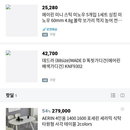
25,280
에이린 미니 스틱 미노우 5개입 1세트 싱킹 미
노우 60mm 4.8g 볼락 쏘가리 꺽지 농어 전갱
이 고등어 아징 라이트게임
쿠팡
42,700
데드라 (88size)MADE D 똑핏가디건(에어린
배색가디건) KNF9302
쿠팡
핫딜
1
54
279,000
%
AERIN 4인용 1400 1600 포세린 세라믹 식탁
타원형 사각 테이블 2colors