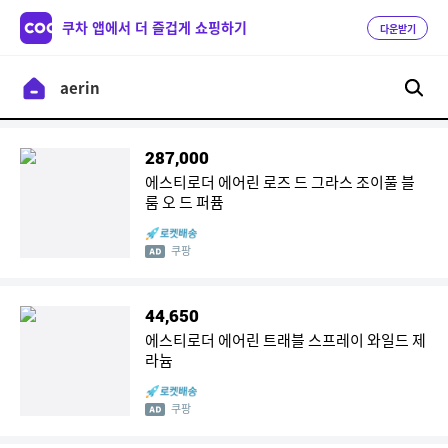
쿠차 앱에서 더 즐겁게 쇼핑하기
다운받기
287,000
에스티로더 에어린 로즈 드 그라스 조이풀 블
룸 오 드 퍼퓸
쿠팡
44,650
에스티로더 에어린 트래블 스프레이 와일드 제
라늄
쿠팡