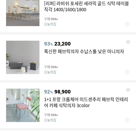
[리퍼] 라비쉬 포세린 세라믹 골드 식탁 테이블
직각 1400/1600/1800
구매
999+
오늘의집
93
23,200
%
푹신한 패브릭의자 수납스툴 낮은 미니의자
구매
999+
오늘의집
92
98,900
%
1+1 프랑 크롬체어 미드센추리 패브릭 인테리
어 카페 식탁의자 3color
구매
999+
오늘의집