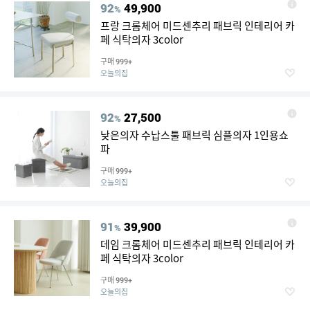
92
49,900
%
프랑 크롬체어 미드센추리 패브릭 인테리어 카
페 식탁의자 3color
구매
999+
오늘의집
92
27,500
%
낮은의자 수납스툴 패브릭 심플의자 1인용쇼
파
구매
999+
오늘의집
91
39,900
%
데임 크롬체어 미드센추리 패브릭 인테리어 카
페 식탁의자 3color
구매
999+
오늘의집