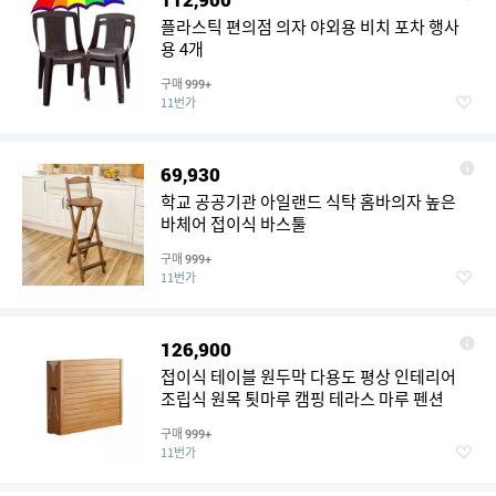
플라스틱 편의점 의자 야외용 비치 포차 행사
용 4개
구매
999+
11번가
69,930
학교 공공기관 아일랜드 식탁 홈바의자 높은
바체어 접이식 바스툴
구매
999+
11번가
126,900
접이식 테이블 원두막 다용도 평상 인테리어
조립식 원목 툇마루 캠핑 테라스 마루 펜션
구매
999+
11번가