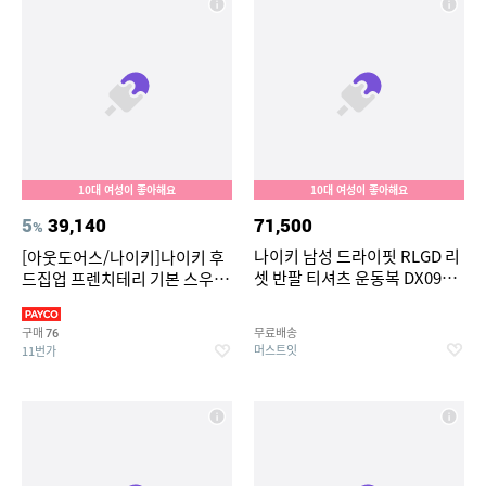
10대 여성이 좋아해요
10대 여성이 좋아해요
5
39,140
71,500
%
나이키 남성 드라이핏 RLGD 리
[아웃도어스/나이키]나이키 후
셋 반팔 티셔츠 운동복 DX0989-
드집업 프렌치테리 기본 스우시
010
로고 후드티
구매
무료배송
76
머스트잇
11번가