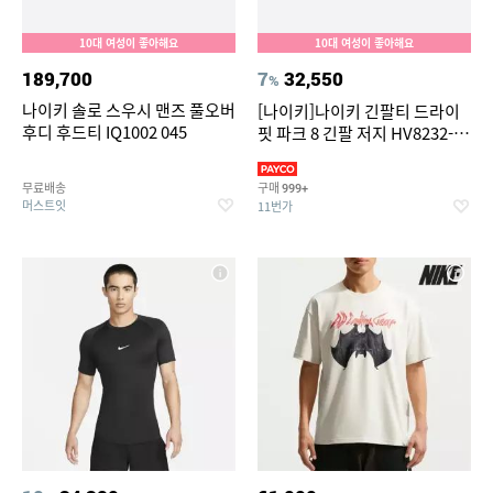
10대 여성이 좋아해요
10대 여성이 좋아해요
189,700
7
32,550
%
나이키 솔로 스우시 맨즈 풀오버
[나이키]나이키 긴팔티 드라이
후디 후드티 IQ1002 045
핏 파크 8 긴팔 저지 HV8232-
010 HV8232-100
무료배송
구매
999+
머스트잇
11번가