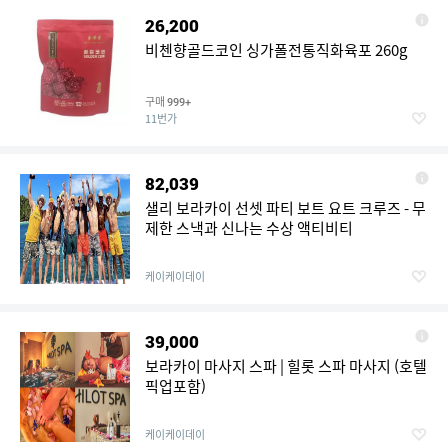
26,200
비첸향골드코인 싱가폴전통직화육포 260g
구매
999+
11번가
82,039
샐리 보라카이 선셋 파티 보트 요트 크루즈 - 무
제한 스낵과 신나는 수상 액티비티
케이케이데이
39,000
보라카이 마사지 스파 | 힐롯 스파 마사지 (호텔
픽업포함)
케이케이데이