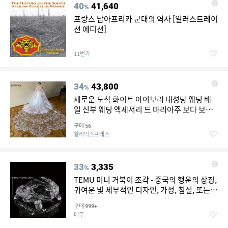
40
41,640
%
프랑스 남아프리카 군대의 역사 [일러스트레이
션 에디션]
11번가
34
43,800
%
새로운 도착 화이트 아이보리 대성당 웨딩 베
일 신부 웨딩 액세서리 드 마리아주 보다 보일
드 마리에 신부 베일 맞춤 제작
구매
56
알리익스프레스
33
3,335
%
TEMU 미니 거북이 조각 - 중국의 행운의 상징,
귀여운 및 세부적인 디자인, 가정, 침실, 또는
사무실 장식에 이상적, 축제 휴일 장식 | 현대
구매
999+
스타일 | 돌 재질, 거북이 장식
테무