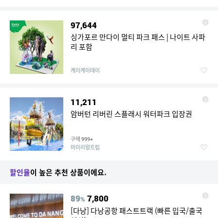
97,644
싱가포르 만다이 멀티 파크 패스 | 나이트 사파
리 포함
케이케이데이
11,211
암버턴 리버린 스플래시 워터파크 입장권
구매
999+
마이리얼트립
할인율
이 높은 추천 상품이에요.
89
7,800
%
[다낭] 다낭공항 패스트트랙 (빠른 입국/출국