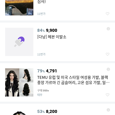
심사)
11번가
84
9,900
%
[다낭] 헤븐 이발소
11번가
79
4,791
%
TEMU 유럽 및 미국 스타일 여성용 가발, 블랙
중앙 가르마 긴 곱슬머리, 고온 섬유 가발, 일
상, 파티, 축제용으로 적합
구매
999+
테무
53
8,200
%