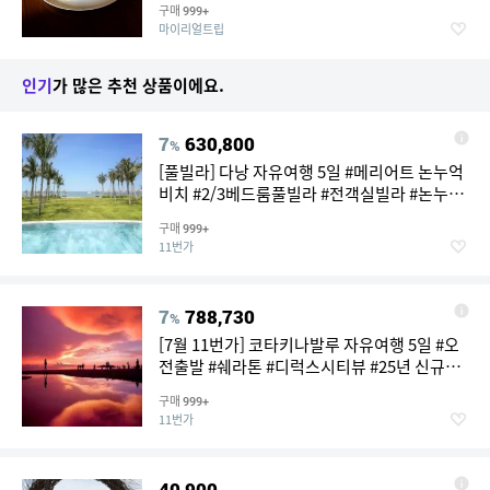
구매
999+
마이리얼트립
인기
가 많은 추천 상품이에요.
7
630,800
%
[풀빌라] 다낭 자유여행 5일 #메리어트 논누억
비치 #2/3베드룸풀빌라 #전객실빌라 #논누억
해변앞 #전신마사지1시간 #공항픽업
구매
999+
11번가
7
788,730
%
[7월 11번가] 코타키나발루 자유여행 5일 #오
전출발 #쉐라톤 #디럭스시티뷰 #25년 신규오
픈 #아동반값 #16시 레이트체크아웃 #공항픽
구매
999+
업 #시티투어버스 #식사 쿠폰제공 #T라운지
11번가
40,900