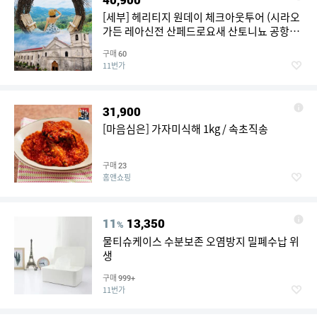
[세부] 헤리티지 원데이 체크아웃투어 (시라오
가든 레아신전 산페드로요새 산토니뇨 공항샌
딩)
구매
60
11번가
31,900
[마음심은] 가자미식해 1kg / 속초직송
구매
23
홈앤쇼핑
11
13,350
%
물티슈케이스 수분보존 오염방지 밀폐수납 위
생
구매
999+
11번가