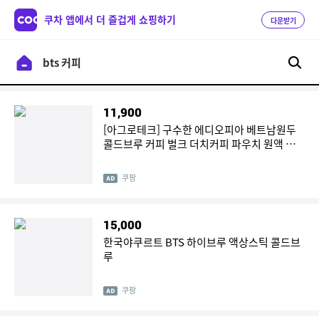
쿠차 앱에서 더 즐겁게 쇼핑하기
다운받기
11,900
[아그로테크] 구수한 에디오피아 베트남원두
콜드브루 커피 벌크 더치커피 파우치 원액 콜
드브루 커피 홈카페, 1개, 40개입, 30ml
쿠팡
15,000
한국야쿠르트 BTS 하이브루 액상스틱 콜드브
루
쿠팡