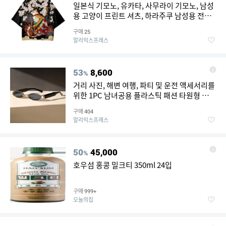
일본식 기모노, 유카타, 사무라이 기모노, 남성
용 고양이 프린트 셔츠, 하라주쿠 남성용 전통
하오리 기모노, 여성용 가디건
구매
25
알리익스프레스
53
8,600
%
거리 사진, 해변 여행, 파티 및 운전 액세서리를
위한 1PC 남녀공용 플라스틱 패션 타원형 선글
라스
구매
404
알리익스프레스
50
45,000
%
호우섬 홍콩 밀크티 350ml 24입
구매
999+
오늘의집