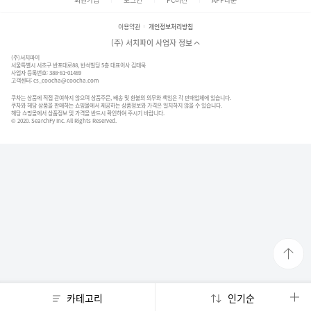
이용약관
개인정보처리방침
(주) 서치파이 사업자 정보
(주)서치파이
서울특별시 서초구 반포대로88, 반석빌딩 5층 대표이사 김태묵
사업자 등록번호: 388-81-01489
고객센터:
cs_coocha@coocha.com
쿠차는 상품에 직접 관여하지 않으며 상품주문, 배송 및 환불의 의무와 책임은 각 판매업체에 있습니다.
쿠차와 해당 상품을 판매하는 쇼핑몰에서 제공하는 상품정보와 가격은 일치하지 않을 수 있습니다.
해당 쇼핑몰에서 상품정보 및 가격을 반드시 확인하여 주시기 바랍니다.
© 2020. SearchFy Inc. All Rights Reserved.
카테고리
인기순