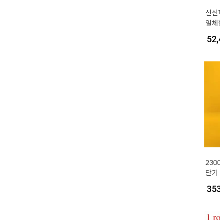
신신파
일체
52,
230
단기 
6]
35