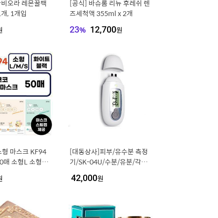
라비오라 레몬꿀팩
[공식] 바슈롬 리뉴 후레쉬 렌
 1개, 1개입
즈세척액 355ml x 2개
원
23
%
12,700
원
마스크 KF94
[대동상사]피부/유수분 측정
0매 소형L 소형M
기/SK-04U/수분/유분/각질측
정/피부관리/SK04U/자외선
원
42,000
원
지수 재고보유