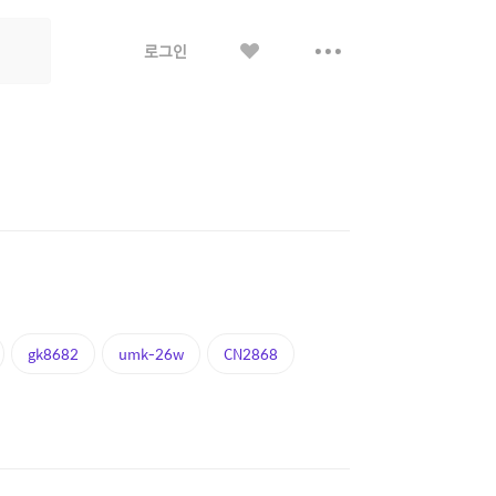
좋
더
로그인
아
보
요
기
gk8682
umk-26w
CN2868