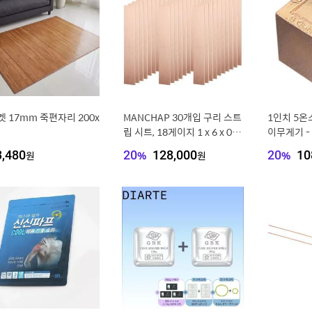
 17mm 죽편자리 200x
MANCHAP 30개입 구리 스트
1인치 5온
립 시트, 18게이지 1 x 6 x 0.0
이무게기 - 
4인치 구리 양극봉 재고 시트,
소 | 원소
3,480
원
20
%
128,000
원
20
%
10
전기도금용 전극 스트립, DIY,
서 포함
산업용, 보석용