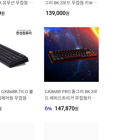
K 유무선 무접점 (M
그리 8K 3모드 무접점 키보드
 35g)
MERINGUE 35G
0
원
139,000
원
K868B TICO 블
GK868B PRO 동그리 8K 3모
티페어링 무접점키
드 래피드트리거 무접점키보
드 VENUS NAVY 35G
원
6
%
147,870
원