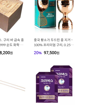
스. 구리 바 금속 종
중국 황소가 두드린 종 지거 -
999 순도 화학 원
100% 프리미엄 구리, 0.25oz
 디자인 및 진품 증명
부터 2oz까지, 칵테일, 바, 바
8,200
원
20
%
97,500
원
텐더용 측정기