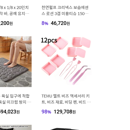
/8 x 1/8 x 20인치
천연펄프 크리넥스 보습에센
각 바, 공예 유지보
스 로션 3겹 미용티슈 150매x
건축 장식용 솔리드
3입x2팩
,200
원
8
%
46,720
원
 2개, 구리
든 욕실 입구에 적합
TEMU 멜트 비즈 액세서리 키
욕실 미끄럼 방지 매
트, 비즈 재료, 비딩 펜, 비드 스
고 우아한 흡수성 매
쿱, 핀셋, 대형 사각 및 원형 트
594,023
원
98
%
129,708
원
 색상과 사이즈 선택
레이 포함. 이 다리미 비즈 액
초 엠보싱 메모리리
세서리 세트는 비딩 펜, 비드
지 욕실 발닦이 매
스쿱, 핀셋과 대형 트레이를 포