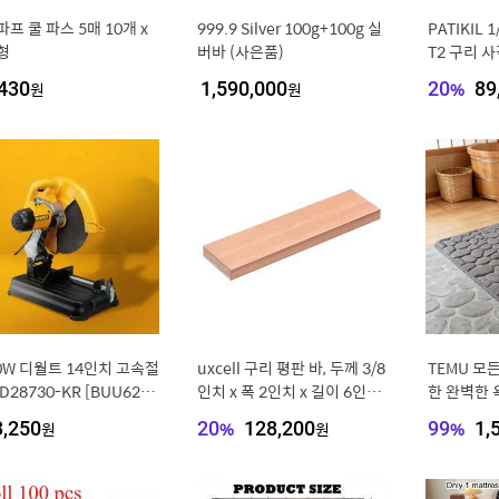
프 쿨 파스 5매 10개 x
999.9 Silver 100g+100g 실
PATIKIL 1
형
버바 (사은품)
T2 구리 사
수용 전기 
430
원
1,590,000
원
20
%
89
플랫 밀 스톡
0W 디월트 14인치 고속절
uxcell 구리 평판 바, 두께 3/8
TEMU 모
D28730-KR [BUU6235
인치 x 폭 2인치 x 길이 6인치,
한 완벽한 
전기용 구리 버스 바 재고 플레
트. 심플하
3,250
원
20
%
128,200
원
99
%
1,
이트 밀 (10mm x 50mm x 1
트, 다양한
52mm)
가능. 산호
바운드 스펀