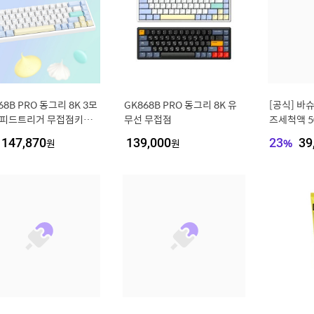
68B PRO 동그리 8K 3모
GK868B PRO 동그리 8K 유
[공식] 바
래피드트리거 무접점키보
무선 무접점
즈세척액 50
ERINGUE 35G
ml)
147,870
원
139,000
원
23
%
39