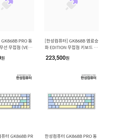
GK868B PRO 동
[한성컴퓨터] GK868B 염료승
무선 무접점 (VEN
화 EDITION 무접점 키보드 35
35g)
g
0
원
223,500
원
퓨터 GK868B PR
한성컴퓨터 GK868B PRO 동