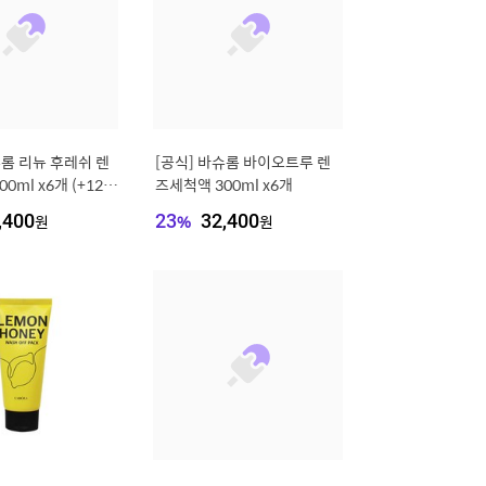
슈롬 리뉴 후레쉬 렌
[공식] 바슈롬 바이오트루 렌
0ml x6개 (+120
즈세척액 300ml x6개
,400
원
23
%
32,400
원