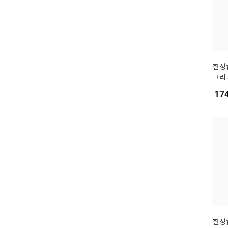
한성컴
그리 
NGUE
17
한성컴