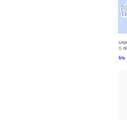
GK8
드 
드 M
6
%