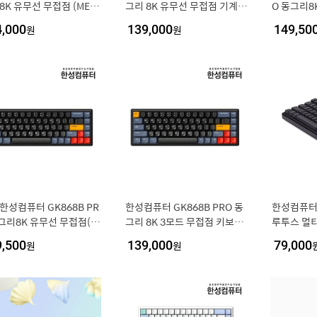
8K 유무선 무접점 (MERI
그리 8K 유무선 무접점 기계식
O 동그리8
, 35g)
게이밍 키보드 (MERINGUE, 3
ERINGUE,
4,000
원
139,000
원
149,50
5g)
한성컴퓨터 GK868B PR
한성컴퓨터 GK868B PRO 동
한성컴퓨터 G
그리8K 유무선 무접점(V
그리 8K 3모드 무접점 키보드
루투스 멀
 NAVY, 35g)
VENUS NAVY 35G
보드 (4.0)
9,500
원
139,000
원
79,000