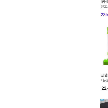
[공
렌즈세
23
친절
+분
22,