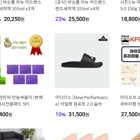
식] 바슈롬 리뉴 어드밴스
[공식] 바슈롬 리뉴 어드밴스
시즌3 뉴 
척액 355ml x3개
렌즈세척액 355ml x4개
3.0 150g
%
20,250
원
23
%
25,500
원
18,800
한탄씨 만능싹쓸이 (본체
아디다스 [New Performanc
아이코코 소형 
섬사전용패드 5P)
e] 아딜렛 컴포트 2.0 슬라이
새부리형 5
드 [KK2519,KK2518,KK252
소형S
400
원
10
%
31,500
원
27,500
0]