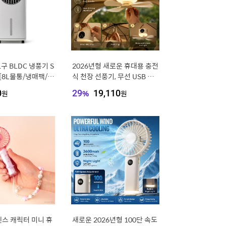
구 BLDC 냉풍기 S
2026년형 새로운 휴대용 충전
P [8L물통/냉매팩/자
식 천장 선풍기, 무선 USB 걸
/좌우회전/8단풍
이형 선풍기 (학생 기숙사 침
0
원
29
%
19,110
원
이머]
대, 야외 캠핑용)
스 캐릭터 미니 휴
새로운 2026년형 100단 속도