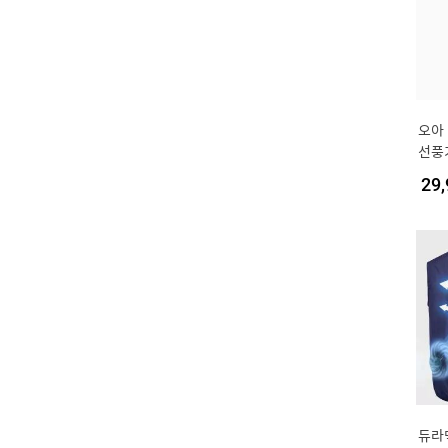
오아
선풍
B 충
29,
회전
듀라