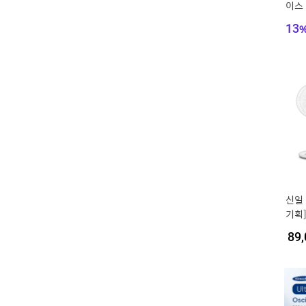
이스
리 포
13
신일 
기획]
기계식
89,
(5엽
머)