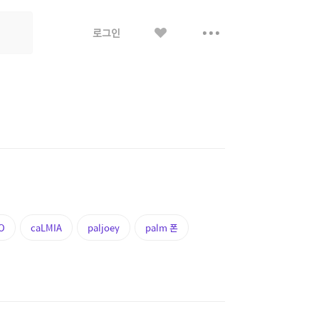
좋
더
로그인
아
보
요
기
O
caLMIA
paljoey
palm 폰