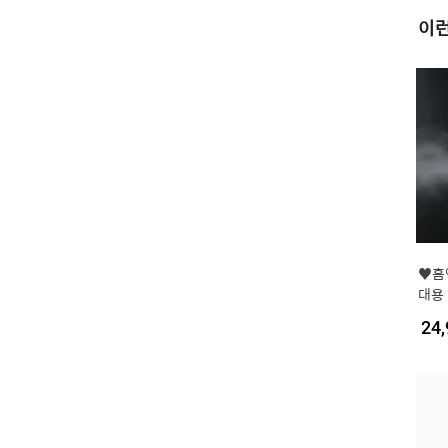
이런
♥홈
대용 
식 손
24,
엽날