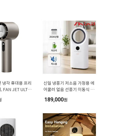
 냉각 휴대용 프리
신일 냉풍기 저소음 가정용 에
 FAN JET ULTRA
어쿨러 얼음 선풍기 이동식 냉
티타늄베이지
방기 실외기 없는 에어컨
원
189,000
원