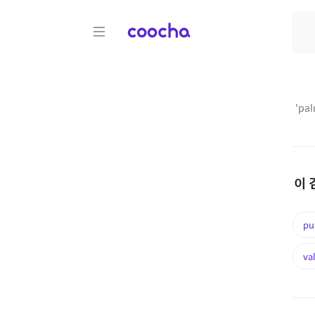
COOCHA
'
pal
이 
pu
va