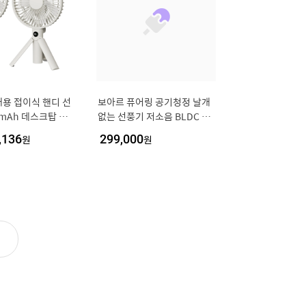
용 접이식 핸디 선
보아르 퓨어링 공기청정 날개
0mAh 데스크탑 충
없는 선풍기 저소음 BLDC 무
 각도 조절 가능 가
소음 스탠드형 가정용 거실 신
,136
원
299,000
원
여행 캠핑용
생아 아기 방 무풍 무엽 리모컨