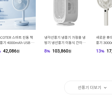
SCOTER 스마트 진동 책
냉각선풍기 냉풍기 가정용 냉
새로운 휴대
풍기 4000mAh USB 각
방기 냉선풍기 이동식 간이에
풍기 300
조절식 무음 충전식 선풍기
어컨
전식 선풍기
%
42,086
원
8
%
103,860
원
13
%
17
/사무실/선물용 5풍속
정용 야외 
선풍기
더보기