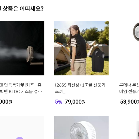
 상품은 어떠세요?
앤 단독특가♥[카프 ] 휴
(26SS 최신상) 1초쿨 선풍기
루메나 무선
빅팬 BLDC 저소음 접이
조끼_
미엄 선풍기,
 선풍기 I16cm 빅헤드 7
PLUS, 
900
원
5
%
79,000
원
53,900
개 5단 풍속조절