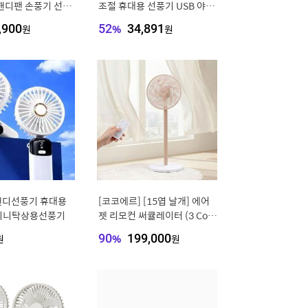
핸디팬 손풍기 선풍
조절 휴대용 선풍기 USB 야외
용 바람개비 무단계 속도 조절
,900
원
52
%
34,891
원
소형 선풍기 지능형 디지털 디
스플레이
 핸디선풍기 휴대용
[코코에르] [15엽 날개] 에어
미니탁상용선풍기
젯 리모컨 써큘레이터 (3 Colo
rs 택1)
원
90
%
199,000
원