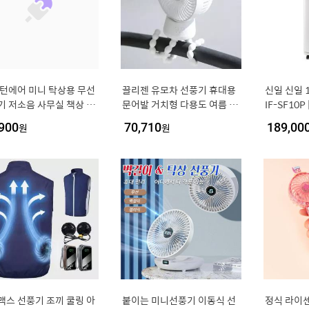
 턴에어 미니 탁상용 무선
끌리젠 유모차 선풍기 휴대용
신일 신일 1
기 저소음 사무실 책상 US
문어발 거치형 다용도 여름 여
IF-SF10
전식 캠핑 소형 자동 좌우
행용 MNS
연기화필터
900
원
70,710
원
189,00
 BLDC 서큘레이터
속/9시간타
맥스 선풍기 조끼 쿨링 아
붙이는 미니선풍기 이동식 선
정식 라이센