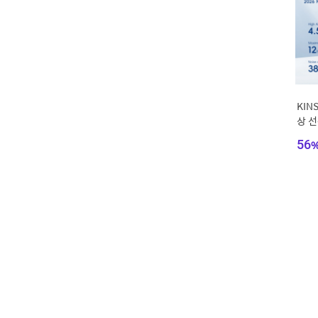
KIN
상 선
도 
56
가정