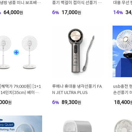
 냉방 냉풍 미니 보조배터
풍기 벽걸이 접이식 선풍기 미
대용 무선 
함 22.5 고속충전 대용량
니에어컨 냉풍기 저소음냉풍
기
%
64,000
원
6
%
17,000
원
14
%
34
기 이동식 냉풍기
[혜택가 79,000원] [1+1
루메나 휴대용 냉각선풍기 FA
usb충전
14인치(35cm) 베이직
N JET ULTRA PLUS
손선풍기 
 선풍기 SIF-TS14HM
000
원
6
%
89,300
원
18,400
 날개, 3단계 풍속, 타이