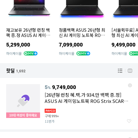
재고보유 26년형 런칭 백
정품백팩 ASUS 26년형 최
[서울퀵무료] A
팩 증.정 ASUS AI 게이밍
신 AI 게이밍 노트북 ROG
형 최신 AI 게
노트북 ROG Strix G18 G
Strix SCAR G835LWG-T
ROG STRIX 
5,299,000
7,099,000
9,499,000
815LR-TT302 인텔 U9
Q305W 인텔 U9 290HX
LXG-TQ429W
290HX 플러스 RTX5070
PLUS RTX5080 32GB 1
90HX PLUS R
하이케이몰
하이케이몰
하이케이몰
Ti 램32G 1TB
TB 4K mini
4GB 2TB 4K
핫딜
1,692
5
9,749,000
%
[26년형 런칭 혜.택.가 934.만 백팩 증.정]
ASUS AI 게이밍노트북 ROG Strix SCAR
G835LXG-TQ429W 인텔 U9 290HX 플러스
RTX5090 램64G 2TB 4K 1600nits 윈도우11
10대 여성이 좋아해요
구매
999+
11번가