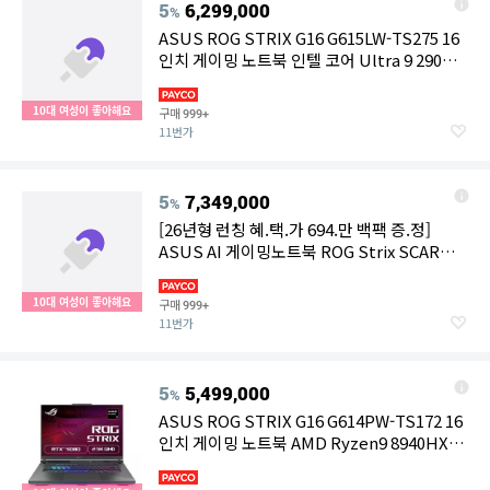
5
6,299,000
%
ASUS ROG STRIX G16 G615LW-TS275 16
인치 게이밍 노트북 인텔 코어 Ultra 9 290HX
Plus 32GB 1TB RTX 5080 프리도스
10대 여성이 좋아해요
구매
999+
11번가
5
7,349,000
%
[26년형 런칭 혜.택.가 694.만 백팩 증.정]
ASUS AI 게이밍노트북 ROG Strix SCAR
G835LWG-TQ305W 인텔 U9 290HX 플러스
RTX5080 램32G 1TB 4K 1600nits 윈도우11
10대 여성이 좋아해요
구매
999+
11번가
5
5,499,000
%
ASUS ROG STRIX G16 G614PW-TS172 16
인치 게이밍 노트북 AMD Ryzen9 8940HX
16GB 1TB RTX 5080 프리도스