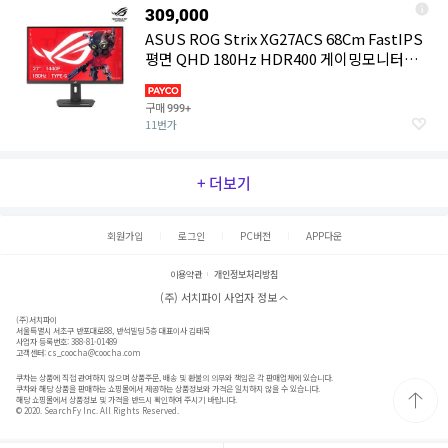
309,000
ASUS ROG Strix XG27ACS 68Cm FastIPS
평면 QHD 180Hz HDR400 게이밍모니터
Type-c 연결 대체발송
구매
999+
11번가
+ 더보기
회원가입
로그인
PC버전
APP다운
이용약관
개인정보처리방침
(주) 서치파이 사업자 정보
(주)서치파이
서울특별시 서초구 반포대로88, 반석빌딩 5층 대표이사 김태묵
사업자 등록번호: 388-81-01489
고객센터:
cs_coocha@coocha.com
쿠차는 상품에 직접 관여하지 않으며 상품주문, 배송 및 환불의 의무와 책임은 각 판매업체에 있습니다.
쿠차와 해당 상품을 판매하는 쇼핑몰에서 제공하는 상품정보와 가격은 일치하지 않을 수 있습니다.
해당 쇼핑몰에서 상품정보 및 가격을 반드시 확인하여 주시기 바랍니다.
© 2020. SearchFy Inc. All Rights Reserved.