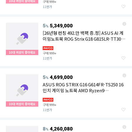
10대 여성이 좋아해요
구매
999+
11번가
5
5,349,000
%
[26년형 런칭 492.만 백팩 증.정] ASUS AI 게
이밍노트북 ROG Strix G18 G815LR-TT302
인텔 U9 290HX 플러스 RTX5070 Ti 램32G
1TB
10대 여성이 좋아해요
구매
999+
11번가
5
4,699,000
%
ASUS ROG STRIX G16 G614FR-TS250 16
인치 게이밍 노트북 AMD Ryzen9
9955HX3D 16GB 1TB RTX 5070 Ti 프리도
스
10대 여성이 좋아해요
구매
999+
11번가
8
4,260,080
%