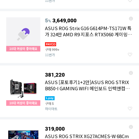
11번가
5
3,649,000
%
ASUS ROG Strix G16 G614PM-TS171W 특
가 324만 AMD R9 지포스 RTX5060 게이밍 노
트북
10대 여성이 좋아해요
구매
999+
11번가
381,220
ASUS [포토후기1+2만]ASUS ROG STRIX
B850-I GAMING WIFI 메인보드 인텍앤컴퍼
니 [공인인증점]
10대 여성이 좋아해요
구매
5
하이마트
319,000
ASUS ROG STRIX XG27ACMES-W 68Cm