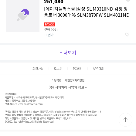
251,080
[에이치플러스몰]삼성 SL M3310ND 검정 정
품토너 3000매% SLM3870FW SLM4021ND
구매
999+
11번가
+ 더보기
회원가입
로그인
PC버전
APP다운
이용약관
개인정보처리방침
(주) 서치파이 사업자 정보
(주)서치파이
서울특별시 서초구 반포대로88, 반석빌딩 5층 대표이사 김태묵
사업자 등록번호: 388-81-01489
고객센터:
cs_coocha@coocha.com
쿠차는 상품에 직접 관여하지 않으며 상품주문, 배송 및 환불의 의무와 책임은 각 판매업체에 있습니다.
쿠차와 해당 상품을 판매하는 쇼핑몰에서 제공하는 상품정보와 가격은 일치하지 않을 수 있습니다.
해당 쇼핑몰에서 상품정보 및 가격을 반드시 확인하여 주시기 바랍니다.
© 2020. SearchFy Inc. All Rights Reserved.