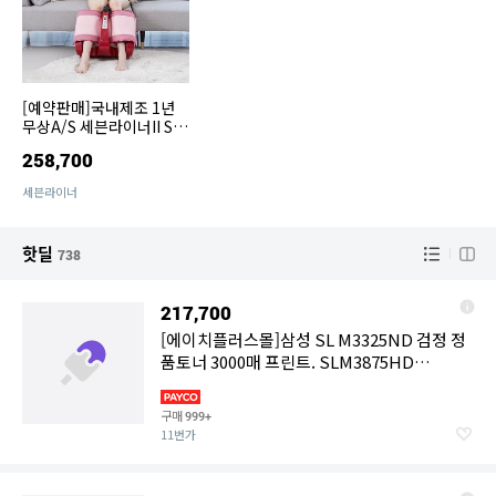
[예약판매]국내제조 1년
무상A/S 세븐라이너II SL
M-3000 종아리 마사지기
258,700
온열 안마기
세븐라이너
핫딜
738
217,700
[에이치플러스몰]삼성 SL M3325ND 검정 정
품토너 3000매 프린트. SLM3875HD
SLM3325D
구매
999+
11번가