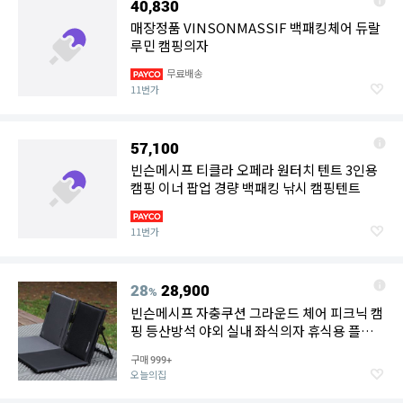
40,830
매장정품 VINSONMASSIF 백패킹체어 듀랄
루민 캠핑의자
무료배송
11번가
57,100
빈슨메시프 티클라 오페라 원터치 텐트 3인용
캠핑 이너 팝업 경량 백패킹 낚시 캠핑텐트
11번가
28
28,900
%
빈슨메시프 자충쿠션 그라운드 체어 피크닉 캠
핑 등산방석 야외 실내 좌식의자 휴식용 플랫
매트
구매
999+
오늘의집