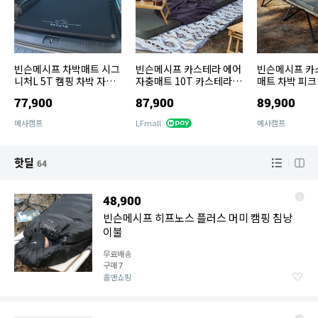
빈슨메시프 차박매트 시그
빈슨메시프 카스테라 에어
빈슨메시프 카
니처L 5T 캠핑 차박 자동
자충매트 10T 카스테라
매트 차박 피크
차 자충 에어 매트 매트리
자충매트 10T
트 휴대용 에어
77,900
87,900
89,900
스 전차종
메사캠프
LFmall
메사캠프
핫딜
64
48,900
빈슨메시프 히프노스 플러스 머미 캠핑 침낭
이불
무료배송
구매
7
홈앤쇼핑