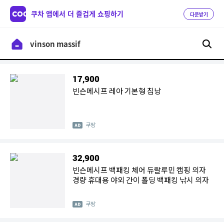
쿠차 앱에서 더 즐겁게 쇼핑하기
다운받기
17,900
빈슨메시프 레아 기본형 침낭
쿠팡
32,900
빈슨메시프 백패킹 체어 듀랄루민 캠핑 의자
경량 휴대용 야외 간이 폴딩 백패킹 낚시 의자
쿠팡