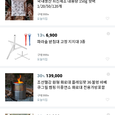
국내생산 최신제조 대용량 150g 핫팩
1/20/50/120개
구매
999+
오늘의집
13
6,900
%
파라솔 받침대 고정 지지대 3종
구매
999+
오늘의집
30
139,000
%
조선땔감 원형 화로대 플레임팟 36 불멍 바베
큐그릴 캠핑 이중연소 화로대 전용가방포함
구매
999+
오늘의집