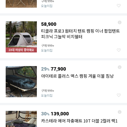
구매
999+
오늘의집
58,900
티클라 프로3 원터치 텐트 캠핑 이너 팝업텐트
피크닉 그늘막 비치쉘터
구매
999+
10대 여성이 좋아해요
오늘의집
29
77,900
%
아이테르 플러스 맥스 캠핑 겨울 이불 침낭
구매
999+
오늘의집
30
139,000
%
카스테라 에어 자충매트 10T 더블 2컬러 택1