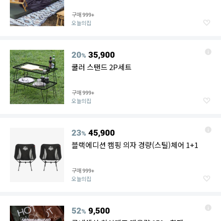
구매
999+
오늘의집
20
35,900
%
쿨러 스탠드 2P세트
구매
999+
오늘의집
23
45,900
%
블랙에디션 캠핑 의자 경량(스틸)체어 1+1
구매
999+
오늘의집
52
9,500
%