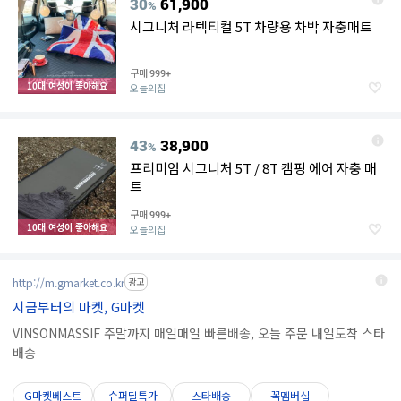
30
61,900
%
시그니처 라텍티컬 5T 차량용 차박 자충매트
구매
999+
10대 여성이 좋아해요
오늘의집
43
38,900
%
프리미엄 시그니처 5T / 8T 캠핑 에어 자충 매
트
구매
999+
10대 여성이 좋아해요
오늘의집
http://m.gmarket.co.kr
광고
지금부터의 마켓, G마켓
VINSONMASSIF 주말까지 매일매일 빠른배송, 오늘 주문 내일도착 스타
배송
G마켓베스트
슈퍼딜특가
스타배송
꼭멤버십