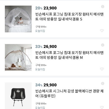
20
23,900
%
빈슨메시프 포그닝 침대 모기장 원터치 메쉬텐
트 야외 방충망 실내 바닥겸용 S
구매
999+
오늘의집
33
26,900
%
빈슨메시프 포그닝 침대 모기장 원터치 메쉬텐
트 야외 방충망 실내 바닥겸용 M
구매
999+
오늘의집
34
29,900
%
빈슨메시프 시그니처 감성 블랙에디션 경량 체
어 (듀랄루민)
구매
999+
오늘의집