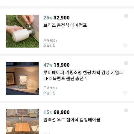
25
32,900
%
브리즈 충전식 에어펌프
구매
999+
오늘의집
47
15,900
%
루미페이퍼 키링조명 캠핑 차박 감성 키덜트
LED 북램프 랜턴 충전식
구매
999+
오늘의집
15
69,900
%
원액션 우드 접이식 캠핑테이블