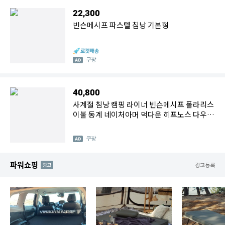
22,300
빈슨메시프 파스텔 침낭 기본형
쿠팡
40,800
사계절 침낭 캠핑 라이너 빈슨메시프 폴라리스
이불 동계 네이처아머 덕다운 히프노스 다우니
페더 오리털 차박
쿠팡
파워쇼핑
AD
광고등록