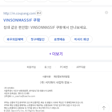
http://m.coupang.com
광고
VINSONMASSIF 쿠팡
침대 같은 편안함! VINSONMASSIF 쿠팡에서 만나보세요.
와우회원혜택
첫구매할인
로켓배송
럭셔리 패션
+ 더보기
회원가입
로그인
PC버전
APP다운
이용약관
개인정보처리방침
(주) 서치파이 사업자 정보
(주)서치파이
서울특별시 서초구 반포대로88, 반석빌딩 5층 대표이사 김태묵
사업자 등록번호: 388-81-01489
고객센터:
cs_coocha@coocha.com
쿠차는 상품에 직접 관여하지 않으며 상품주문, 배송 및 환불의 의무와 책임은 각 판매업체에 있습니다.
쿠차와 해당 상품을 판매하는 쇼핑몰에서 제공하는 상품정보와 가격은 일치하지 않을 수 있습니다.
해당 쇼핑몰에서 상품정보 및 가격을 반드시 확인하여 주시기 바랍니다.
© 2020. SearchFy Inc. All Rights Reserved.