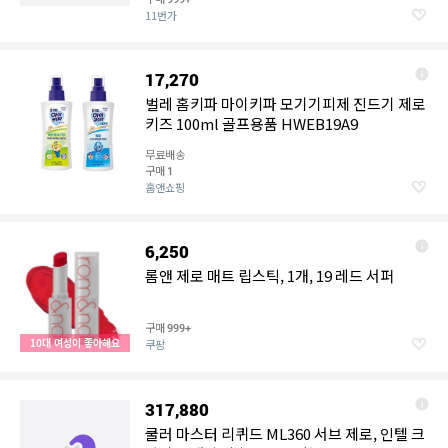
11번가
17,270
벌레 홈키파 마이키파 모기기피제 진드기 제로
키즈 100ml 골프용품 HWEB19A9
무료배송
구매
1
홈앤쇼핑
6,250
롬앤 제로 매트 립스틱, 1개, 19 레드 서퍼
구매
999+
10대 여성이 좋아해요
쿠팡
317,880
쿨러 마스터 리퀴드 ML360 서브 제로, 인텔 크