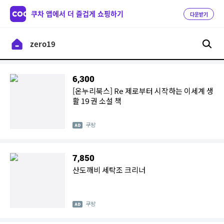
쿠차 앱에서 더 즐겁게 쇼핑하기
다운받기
6,300
[온누리북스] Re 제로부터 시작하는 이세계 생
활 19 권 소설 책
쿠팡
7,850
산도깨비 세탁조 크리너
쿠팡