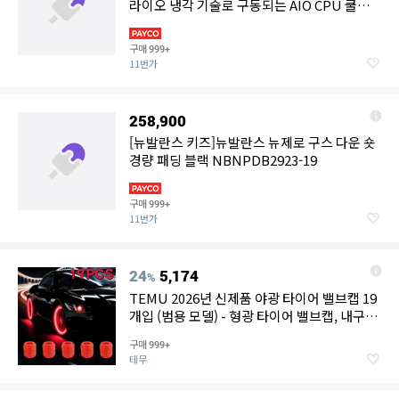
라이오 냉각 기술로 구동되는 AIO CPU 쿨러,
열전 냉각(TEC) 펌프, LGA 1200용 360mm 라
디에이터(MLZ-D36M-A19PK-12)
구매
999+
11번가
258,900
[뉴발란스 키즈]뉴발란스 뉴제로 구스 다운 숏
경량 패딩 블랙 NBNPDB2923-19
구매
999+
11번가
24
5,174
%
TEMU 2026년 신제품 야광 타이어 밸브캡 19
개입 (범용 모델) - 형광 타이어 밸브캡, 내구성
있는 ABS 소재로 제작, 자동차, SUV, 자전거,
구매
999+
트럭 및 기타 자동차 제품과 같은 다양한 장식
테무
용 액세서리에 적합 - 야광 타이어 밸브캡 - 밸
브캡 - 자동차 액세서리