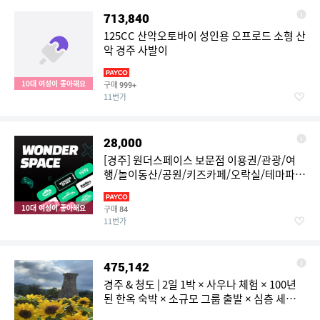
713,840
125CC 산악오토바이 성인용 오프로드 소형 산
악 경주 사발이
10대 여성이 좋아해요
구매
999+
11번가
28,000
[경주] 원더스페이스 보문점 이용권/관광/여
행/놀이동산/공원/키즈카페/오락실/테마파
크/가볼만한곳/아이랑
10대 여성이 좋아해요
구매
84
11번가
475,142
경주 & 청도 | 2일 1박 × 사우나 체험 × 100년
된 한옥 숙박 × 소규모 그룹 출발 × 심층 세계문
화유산 투어 | 대구/부산 출발