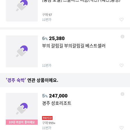
구매
97
11번가
6
25,380
%
부의 갈림길 부의갈림길 베스트셀러
11번가
'경주 숙박'
연관 상품이에요.
5
247,000
%
경주 성호리조트
10대 여성이 좋아해요
구매
999+
11번가