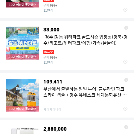
10대 여성이 좋아해요
구매
999+
11번가
33,000
[경주]강동 워터파크 골드시즌 입장권(경북/경
주/리조트/워터파크/여행/가족/물놀이)
10대 여성이 좋아해요
구매
999+
11번가
109,411
부산에서 출발하는 일일 투어: 블루라인 파크
스카이 캡슐 + 경주 유네스코 세계문화유산 일
일 투어
10대 여성이 좋아해요
케이케이데이
2,880,000