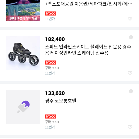
+엑스포대공원 이용권/테마파크/전시회/데이
트/가족여행
10대 여성이 좋아해요
11번가
182,400
스피드 인라인스케이트 블레이드 입문용 경주
용 레이싱인라인 스케이팅 선수용
구매
999+
11번가
133,620
경주 코오롱호텔
구매
999+
11번가