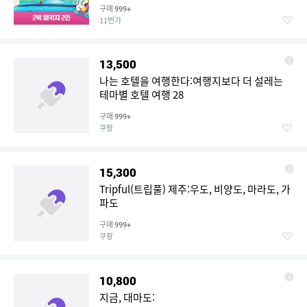
구매
999+
11번가
13,500
나는 호텔을 여행한다:여행지보다 더 설레는
테마별 호텔 여행 28
구매
999+
쿠팡
15,300
Tripful(트립풀) 제주:우도, 비양도, 마라도, 가
파도
구매
999+
쿠팡
10,800
지금, 대마도: