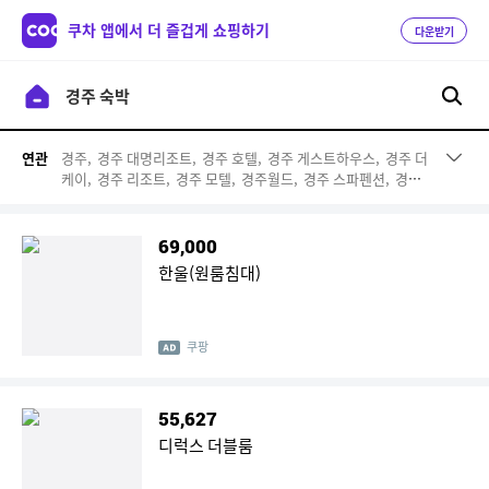
쿠차 앱에서 더 즐겁게 쇼핑하기
다운받기
경주,
경주 대명리조트,
경주 호텔,
경주 게스트하우스,
경주 더
연관
케이,
경주 리조트,
경주 모텔,
경주월드,
경주 스파펜션,
경주
힐튼,
경주 한옥,
경주 가족펜션,
대명리조트 경주,
경주 보문,
경주여행,
경주 스파,
경주 보문단지,
경주 렌트카,
경주 풀빌
라,
경주 팬션
69,000
한울(원룸침대)
쿠팡
55,627
디럭스 더블룸