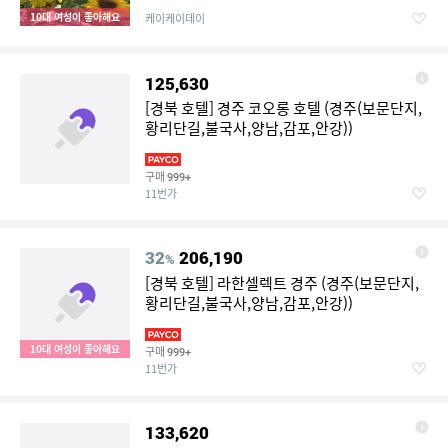
10대 여성이 좋아해요
케이케이데이
125,630
[경북 호텔] 경주 코오롱 호텔 (경주(보문단지,
황리단길,불국사,양남,감포,안강))
구매
999+
11번가
32
206,190
%
[경북 호텔] 라한셀렉트 경주 (경주(보문단지,
황리단길,불국사,양남,감포,안강))
10대 여성이 좋아해요
구매
999+
11번가
133,620