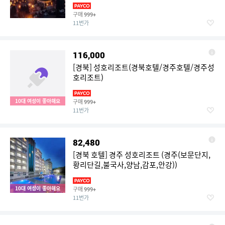
구매
999+
11번가
116,000
[경북] 성호리조트(경북호텔/경주호텔/경주성
호리조트)
10대 여성이 좋아해요
구매
999+
11번가
82,480
[경북 호텔] 경주 성호리조트 (경주(보문단지,
황리단길,불국사,양남,감포,안강))
10대 여성이 좋아해요
구매
999+
11번가