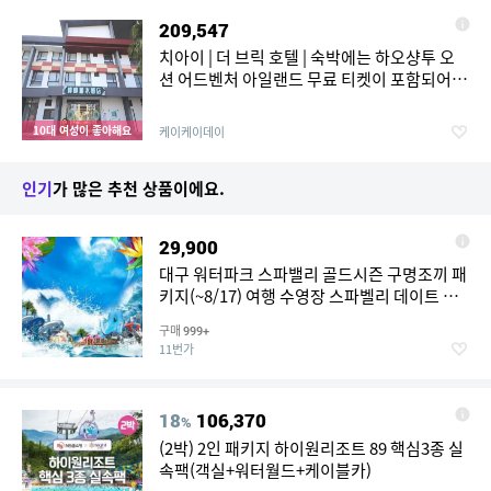
209,547
치아이 | 더 브릭 호텔 | 숙박에는 하오샹투 오
션 어드벤처 아일랜드 무료 티켓이 포함되어
있습니다.
10대 여성이 좋아해요
케이케이데이
인기
가 많은 추천 상품이에요.
29,900
대구 워터파크 스파밸리 골드시즌 구명조끼 패
키지(~8/17) 여행 수영장 스파벨리 데이트 가
볼만한곳 키즈카페 체험 여행 수상레저
구매
999+
11번가
18
106,370
%
(2박) 2인 패키지 하이원리조트 89 핵심3종 실
속팩(객실+워터월드+케이블카)