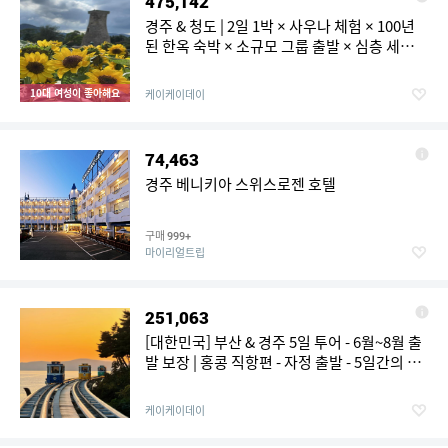
475,142
경주 & 청도 | 2일 1박 × 사우나 체험 × 100년
된 한옥 숙박 × 소규모 그룹 출발 × 심층 세계문
화유산 투어 | 대구/부산 출발
10대 여성이 좋아해요
케이케이데이
74,463
경주 베니키아 스위스로젠 호텔
구매
999+
마이리얼트립
251,063
[대한민국] 부산 & 경주 5일 투어 - 6월~8월 출
발 보장 | 홍콩 직항편 - 자정 출발 - 5일간의 즐
거움 | 감천문화마을 | 해운대 (한국 8대 절경 중
하나) | 캡슐 트레인 체험 | 불국사 (세계문화유
케이케이데이
산) | 4성급 호텔 4박 숙박 | 기념품 증정