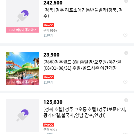
242,500
[경북] 경주 리포소애견동반풀빌라(경북, 경
주)
10대 여성이 좋아해요
구매
999+
11번가
23,900
(경주)경주월드 8월 종일권/오후권/야간권
(08/01~08/31) 주말/골드시즌 야간개장
10대 여성이 좋아해요
11번가
125,630
[경북 호텔] 경주 코오롱 호텔 (경주(보문단지,
황리단길,불국사,양남,감포,안강))
구매
999+