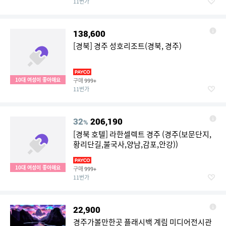
11번가
138,600
[경북] 경주 성호리조트(경북, 경주)
10대 여성이 좋아해요
구매
999+
11번가
32
206,190
%
[경북 호텔] 라한셀렉트 경주 (경주(보문단지,
황리단길,불국사,양남,감포,안강))
10대 여성이 좋아해요
구매
999+
11번가
22,900
경주가볼만한곳 플래시백 계림 미디어전시관