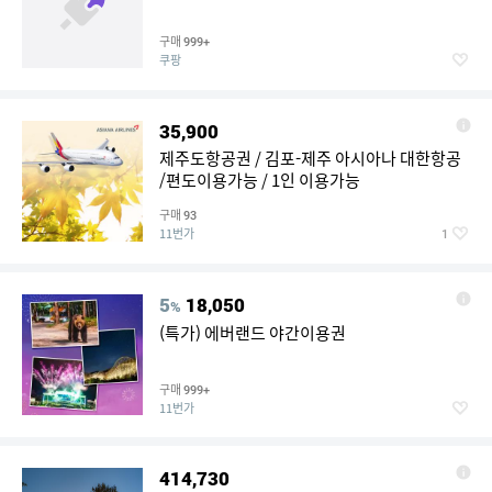
구매
999+
쿠팡
35,900
제주도항공권 / 김포-제주 아시아나 대한항공
/편도이용가능 / 1인 이용가능
구매
93
11번가
1
5
18,050
%
(특가) 에버랜드 야간이용권
구매
999+
11번가
414,730