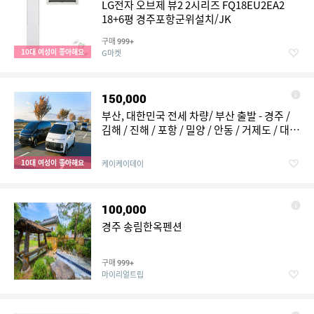
LG전자 오브제 뷰2 2시리즈 FQ18EU2EA2
18+6평 경주포항군위설치/JK
구매
999+
10대 여성이 좋아해요
G마켓
150,000
부산, 대한민국 전세 차량/ 부산 출발 - 경주 /
김해 / 진해 / 포항 / 밀양 / 안동 / 거제도 / 대구
/ 울산 / 전세 차량 당일 투어 / 김해 공항 환승
10대 여성이 좋아해요
케이케이데이
100,000
경주 송림한옥펜션
구매
999+
마이리얼트립