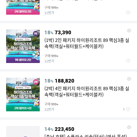
구매
999+
11번가
18
73,390
%
(1박) 2인 패키지 하이원리조트 89 핵심3종 실
속팩(객실+워터월드+케이블카)
구매
999+
11번가
18
188,820
%
(2박) 4인 패키지 하이원리조트 89 핵심3종 실
속팩(객실+워터월드+케이블카)
구매
999+
11번가
1
14
223,450
%
[충남 호텔] 스플라스 리솜(덕산) (예산,홍성)