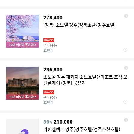
278,400
[경북] 소노벨 경주(경북호텔/경주호텔)
10대 여성이 좋아해요
구매
999+
11번가
236,800
소노캄 경주 패키지 소노호텔앤리조트 조식 오
션플레이 (경북) 룸온리
10대 여성이 좋아해요
구매
999+
11번가
30
210,000
%
라한셀렉트 경주(경주호텔/경주추천호텔)