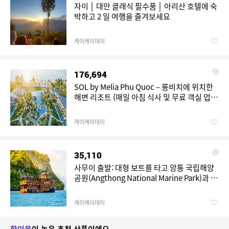
자이 │ 대만 클래식 필수품 │ 아리산 호텔에 숙
박하고 2 일 여행을 즐겨보세요
케이케이데이
176,694
SOL by Melia Phu Quoc – 롱비치에 위치한
해변 리조트 (매일 아침 식사 및 무료 객실 업그
레이드 제공)
케이케이데이
35,110
사무이 출발: 대형 보트를 타고 앙통 국립해양
공원(Angthong National Marine Park)과 점
심 식사 및 왕복 이동 서비스 | 태국
케이케이데이