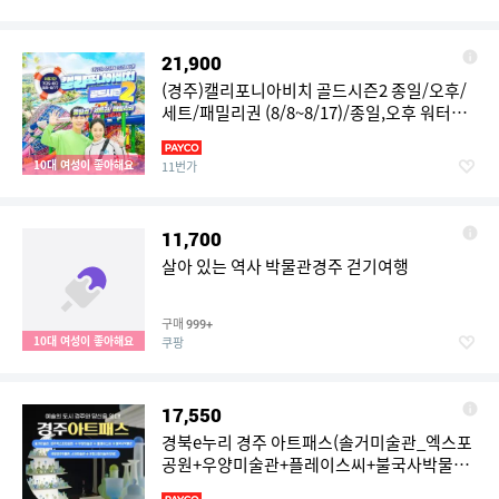
21,900
(경주)캘리포니아비치 골드시즌2 종일/오후/
세트/패밀리권 (8/8~8/17)/종일,오후 워터파
크 입장권
10대 여성이 좋아해요
11번가
11,700
살아 있는 역사 박물관경주 걷기여행
구매
999+
10대 여성이 좋아해요
쿠팡
17,550
경북e누리 경주 아트패스(솔거미술관_엑스포
공원+우양미술관+플레이스씨+불국사박물관)
경주여행 경주미술관여행