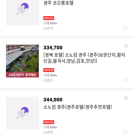
경주 코오롱호텔
구매
999+
11번가
334,700
[경북 호텔] 소노캄 경주 (경주(보문단지,황리
단길,불국사,양남,감포,안강))
10대 여성이 좋아해요
구매
999+
11번가
344,000
소노캄 경주(경주호텔/경주추천호텔)
구매
999+
11번가