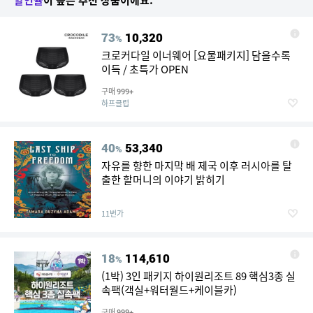
할인율
이 높은 추천 상품이에요.
73
10,320
%
크로커다일 이너웨어 [요물패키지] 담을수록
이득 / 초특가 OPEN
구매
999+
하프클럽
40
53,340
%
자유를 향한 마지막 배 제국 이후 러시아를 탈
출한 할머니의 이야기 밝히기
11번가
18
114,610
%
(1박) 3인 패키지 하이원리조트 89 핵심3종 실
속팩(객실+워터월드+케이블카)
구매
999+