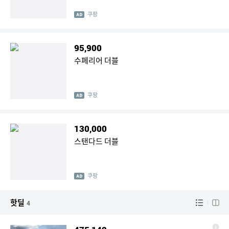
쿠팡
95,900
수페리어 더블
쿠팡
130,000
스탠다드 더블
쿠팡
핫딜
4