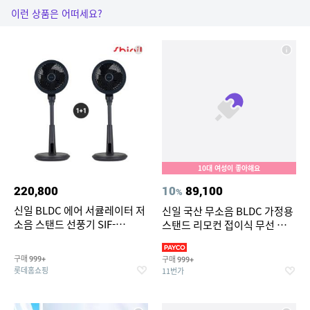
이런 상품은 어떠세요?
10대 여성이 좋아해요
220,800
10
89,100
%
신일 BLDC 에어 서큘레이터 저
신일 국산 무소음 BLDC 가정용
소음 스탠드 선풍기 SIF-
스탠드 리모컨 접이식 무선 선풍
PA40WS (1+1)
기 써큘레이터
구매
구매
999+
999+
롯데홈쇼핑
11번가