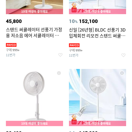
10대 여성이 좋아해요
10대 여성이 좋아해요
45,800
10
152,100
%
스탠드 써큘레이터 선풍기 가정
신일 [26년형] BLDC 선풍기 3D
용 저소음 에어 서큘레이터 공기
입체회전 리모컨 스탠드 써큘레
순환기
이터 SIF-MQ14DC
구매
구매
999+
999+
11번가
11번가
10대 여성이 좋아해요
10대 여성이 좋아해요