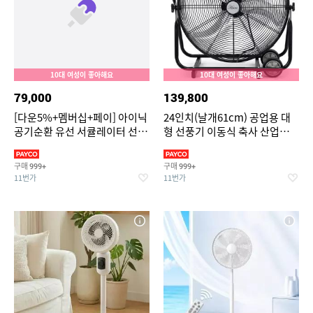
10대 여성이 좋아해요
10대 여성이 좋아해요
79,000
139,800
[다운5%+멤버십+페이] 아이닉
24인치(날개61cm) 공업용 대
공기순환 유선 서큘레이터 선풍
형 선풍기 이동식 축사 산업용
기 iC01 리모컨 앱 기능 지원
공장 서큘레이터 강풍기 배풍기
환풍기
구매
구매
999+
999+
11번가
11번가