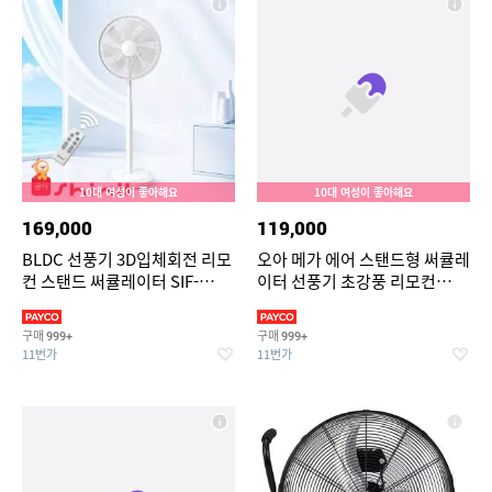
10대 여성이 좋아해요
10대 여성이 좋아해요
169,000
119,000
BLDC 선풍기 3D입체회전 리모
오아 메가 에어 스탠드형 써큘레
컨 스탠드 써큘레이터 SIF-
이터 선풍기 초강풍 리모컨
MQ14DC
BLDC 저소음 에어 스탠드 가정
용 서큘레이터
구매
구매
999+
999+
11번가
11번가