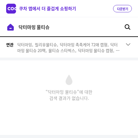
쿠차 앱에서 더 즐겁게 쇼핑하기
다운받기
닥터마밍,
릴리유물티슈,
닥터마밍 촉촉케어 72매 캡형,
닥터
연관
마밍 물티슈 20팩,
물티슈 스타벅스,
닥터마밍 물티슈 캡형,
닥
터마밍 수딩케어 물티슈,
베베숲 아기 물티슈,
닥터마밍 물티슈
라이트,
닥터마밍 수딩케어,
닥터마밍 물티슈 캡형 10팩
"닥터마밍 물티슈"에 대한
검색 결과가 없습니다.