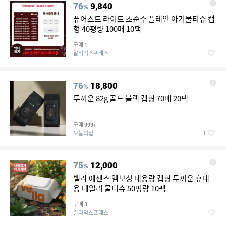
76
9,840
%
퓨어스트 라이트 초순수 플레인 아기물티슈 캡
형 40평량 100매 10팩
구매
1
알리익스프레스
76
18,800
%
두꺼운 82g 골드 블랙 캡형 70매 20팩
구매
999+
오늘의집
1
75
12,000
%
벨라 에센스 엠보싱 대용량 캡형 두꺼운 휴대
용 데일리 물티슈 50평량 10팩
구매
3
알리익스프레스