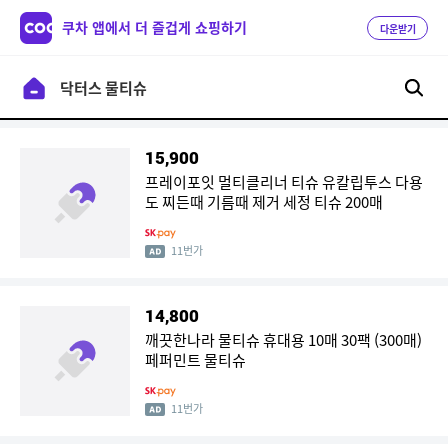
쿠차 앱에서 더 즐겁게 쇼핑하기
다운받기
15,900
프레이포잇 멀티클리너 티슈 유칼립투스 다용
도 찌든때 기름때 제거 세정 티슈 200매
11번가
14,800
깨끗한나라 물티슈 휴대용 10매 30팩 (300매)
페퍼민트 물티슈
11번가