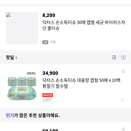
8,200
닥터스 손소독티슈 30매 캡형 세균 바이러스차
단 물티슈
쿠팡
핫딜
1
34,900
닥터스 손소독티슈 대용량 캡형 50매 x 10팩
환절기 필수템
11번가
인기
가 많은 추천 상품이에요.
60,100