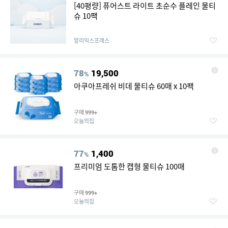
[40평량] 퓨어스트 라이트 초순수 플레인 물티
슈 10팩
알리익스프레스
78
19,500
%
아쿠아프레쉬 비데 물티슈 60매 x 10팩
구매
999+
오늘의집
77
1,400
%
프리미엄 도톰한 캡형 물티슈 100매
구매
999+
오늘의집