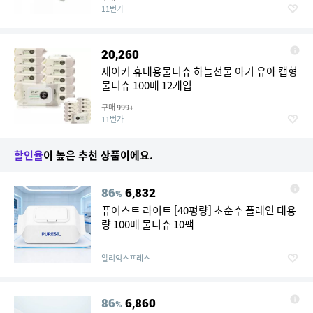
11번가
20,260
제이커 휴대용물티슈 하늘선물 아기 유아 캡형
물티슈 100매 12개입
구매
999+
11번가
할인율
이 높은 추천 상품이에요.
86
6,832
%
퓨어스트 라이트 [40평량] 초순수 플레인 대용
량 100매 물티슈 10팩
알리익스프레스
86
6,860
%