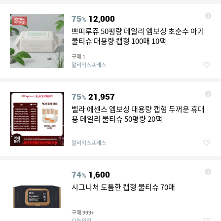
75
12,000
%
쁘띠루쥬 50평량 데일리 엠보싱 초순수 아기
물티슈 대용량 캡형 100매 10팩
구매
1
알리익스프레스
75
21,957
%
벨라 에센스 엠보싱 대용량 캡형 두꺼운 휴대
용 데일리 물티슈 50평량 20팩
알리익스프레스
74
1,600
%
시그니처 도톰한 캡형 물티슈 70매
구매
999+
오늘의집