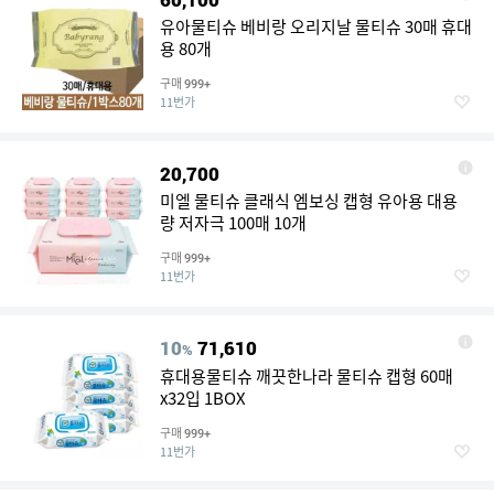
유아물티슈 베비랑 오리지날 물티슈 30매 휴대
용 80개
구매
999+
11번가
20,700
미엘 물티슈 클래식 엠보싱 캡형 유아용 대용
량 저자극 100매 10개
구매
999+
11번가
10
71,610
%
휴대용물티슈 깨끗한나라 물티슈 캡형 60매
x32입 1BOX
구매
999+
11번가