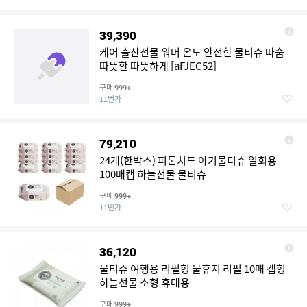
39,390
케어 출산선물 워머 온도 안전한 물티슈 따숨
따뜻한 따뜻하게 [aFJEC52]
구매
999+
11번가
79,210
24개(한박스) 피톤치드 아기물티슈 일회용
100매캡 하늘선물 물티슈
구매
999+
11번가
36,120
물티슈 여행용 리필형 물휴지 리필 10매 캡형
하늘선물 소형 휴대용
구매
999+