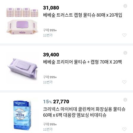
31,080
베베숲 트러스트 캡형 물티슈 80매 x 20개입
구매
999+
11번가
39,400
베베숲 프리미어 물티슈 + 캡형 70매 X 20팩
구매
999+
11번가
15
27,770
%
크리넥스 마이비데 클린케어 화장실용 물티슈
60매 x 6팩 대용량 엠보싱 비데티슈
구매
999+
11번가