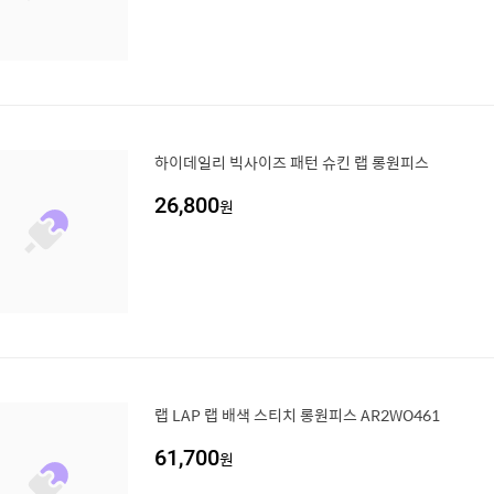
하이데일리 빅사이즈 패턴 슈킨 랩 롱원피스
26,800
원
랩 LAP 랩 배색 스티치 롱원피스 AR2WO461
61,700
원