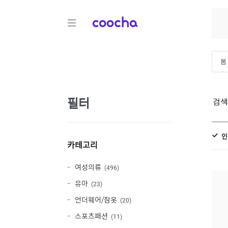
COOCHA
봄
하
필터
검
인
카테고리
여성의류
496
유아
23
언더웨어/잠옷
20
스포츠패션
11