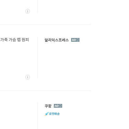
상
세
 가죽 가슴 랩 원피
광
알리익스프레스
고
상
세
광
쿠팡
고