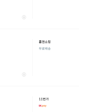
상
세
홈앤쇼핑
무료배송
상
세
11번가