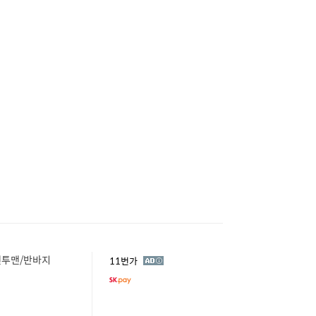
맨투맨/반바지
광
11번가
고