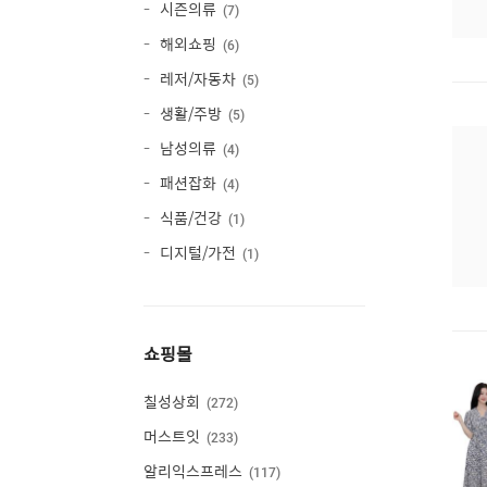
시즌의류
7
해외쇼핑
6
레저/자동차
5
생활/주방
5
남성의류
4
패션잡화
4
식품/건강
1
디지털/가전
1
쇼핑몰
칠성상회
272
머스트잇
233
알리익스프레스
117