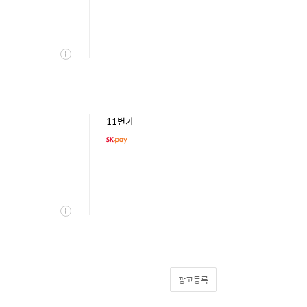
상
세
11번가
상
세
광고등록