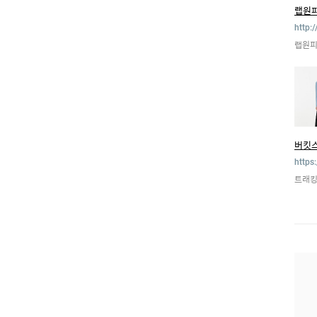
랩원피
http:
랩원피
버킷스
https
트래킹