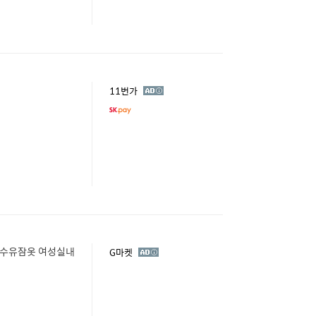
광
11번가
고
 수유잠옷 여성실내
광
G마켓
고