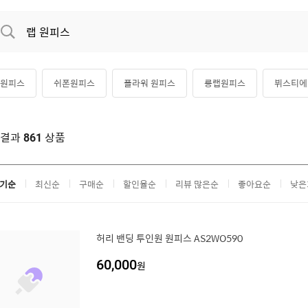
 원피스
쉬폰원피스
플라워 원피스
롱랩원피스
뷔스티에
객원피스
레이스 원피스
여름랩원피스
프릴 원피스
색결과
상품
861
기순
최신순
구매순
할인율순
리뷰 많은순
좋아요순
낮은
허리 밴딩 투인원 원피스 AS2WO590
60,000
원