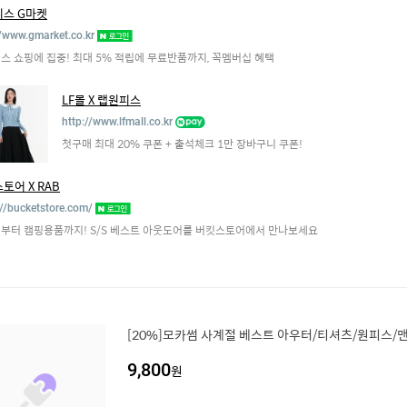
스 G마켓
//www.gmarket.co.kr
스 쇼핑에 집중! 최대 5% 적립에 무료반품까지, 꼭멤버십 혜택
LF몰 X 랩원피스
http://www.lfmall.co.kr
첫구매 최대 20% 쿠폰 + 출석체크 1만 장바구니 쿠폰!
토어 X RAB
://bucketstore.com/
부터 캠핑용품까지! S/S 베스트 아웃도어를 버킷스토어에서 만나보세요
[20%]모카썸 사계절 베스트 아우터/티셔츠/원피스/
9,800
원