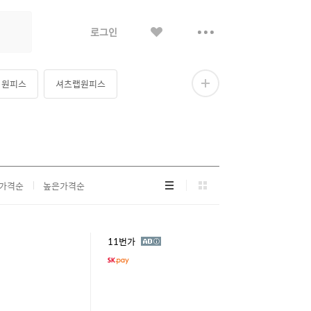
좋
더
로그인
아
보
요
기
 원피스
셔츠랩원피스
더
보
기
리
그
가격순
높은가격순
스
리
트
드
형
형
광
11번가
고