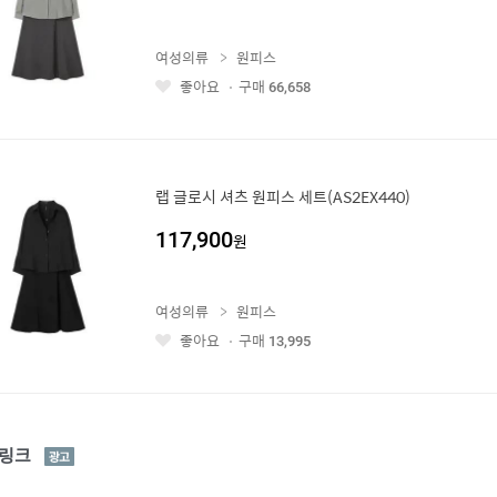
여성의류
원피스
좋아요
구매
66,658
좋
아
요
랩 글로시 셔츠 원피스 세트(AS2EX440)
117,900
원
여성의류
원피스
좋아요
구매
13,995
좋
아
요
광
링크
고