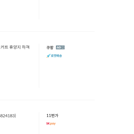
스커트 휴양지 하객
광
쿠팡
고
824183)
11번가