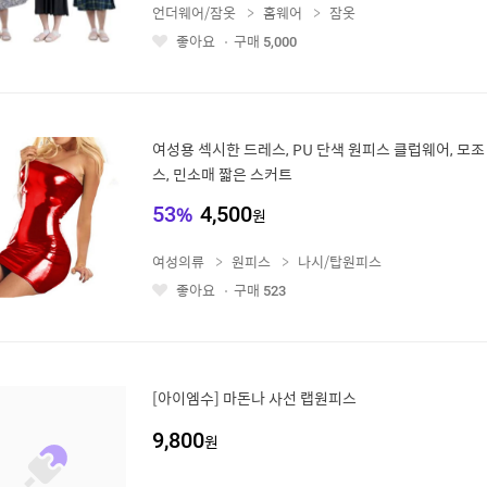
언더웨어/잠옷
홈웨어
잠옷
좋아요
구매
5,000
좋
아
요
여성용 섹시한 드레스, PU 단색 원피스 클럽웨어, 모조
스, 민소매 짧은 스커트
53
%
4,500
원
여성의류
원피스
나시/탑원피스
좋아요
구매
523
좋
아
요
[아이엠수] 마돈나 사선 랩원피스
9,800
원