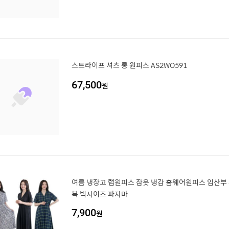
스트라이프 셔츠 롱 원피스 AS2WO591
67,500
원
여름 냉장고 랩원피스 잠옷 냉감 홈웨어원피스 임산부
복 빅사이즈 파자마
7,900
원