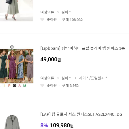
여성의류
원피스
좋아요
구매
108,032
좋
아
요
[Lipbbam] 립밤 바하마 프릴 플레어 랩 원피스 1종
49,000
원
여성의류
원피스
레이스/프릴원피스
좋아요
구매
3,952
좋
아
요
[LAP] 랩 글로시 셔츠 원피스SET AS2EX440_DG
8
%
109,980
원