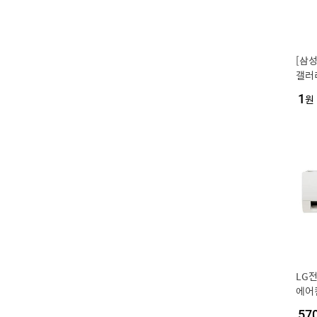
[삼성
갤러리
17평
1
원
트/에
7D3
LG
에어컨
18.
57