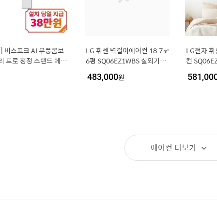
] 비스포크 AI 무풍콤보
LG 휘센 벽걸이에어컨 18.7㎡
LG전자 휘
리 프로 청정 스탠드 에어
6평 SQ06EZ1WBS 실외기포
컨 SQ06
7평형 (에센셜 화이트/에
함 기본설치포함 dk
포함
483,000
원
581,00
화이트) / AF90H17D35
에어컨
더보기