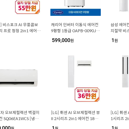
] 비스포크 AI 무풍콤보
캐리어 인버터 이동식 에어컨
삼성 에어컨 
 프로 청정 2in1 에어컨
9평형 1등급 OAPB-0090JD
지절약 비스
형+6평형 (에센셜 화이
WSD 자가설치
599,000
원
1
원
센셜 화이트) / AF90H1
5WRS
전자 오브제컬렉션 벽걸이
[LG] 휘센 AI 오브제컬렉션 뷰
[LG] 휘센
 SQ06EA1WCS [냉방
II 2시리즈 2in1 에어컨 18평
1시리즈 2
7㎥] 실외기포함 [전국설
형+6평형 (에센스 화이트) / F
+6평형 (에
0,000
원
1
원
1
원