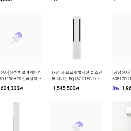
동일]
Q18GU2EA2
8GC1EA2
성전자]삼성 벽걸이 에어컨
LG전자 오브제 컬렉션 쿨 스탠
[삼성전자]
6D1150HZS 전국설치 실
드 에어컨 FQ18GC1EG1 (일
60F17D
포함 기본설치비포함..[3
반배관) [냉방 58.5㎥] (실외
비포함[358
604,300
원
1,545,500
원
8
%
1,9
5852]
기포함) [전국설치비동일]