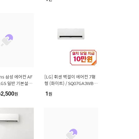
A1
ns 삼성 에어컨 AF
[LG] 휘센 벽걸이 에어컨 7평
11GS 일반 기본설치
형 (화이트) / SQ07GA3WBS
00904]
/ S
62,500
원
1
원