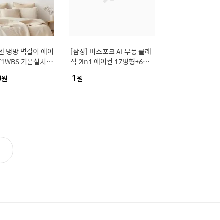
센 냉방 벽걸이 에어
[삼성] 비스포크 AI 무풍 클래
EZ1WBS 기본설치비
식 2in1 에어컨 17평형+6평
형 (화이트/그레이) / AF70F1
0
원
1
원
7D11GRS