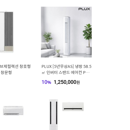
오브제컬렉션 창호형
PLUX [5년무상AS] 냉방 58.5
 창문형
㎡ 인버터 스탠드 에어컨 PLX
-FAC1826CHWH [전국기본
10
%
1,250,000
원
설치비 포함]