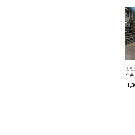
산업
업용
속형
1,3