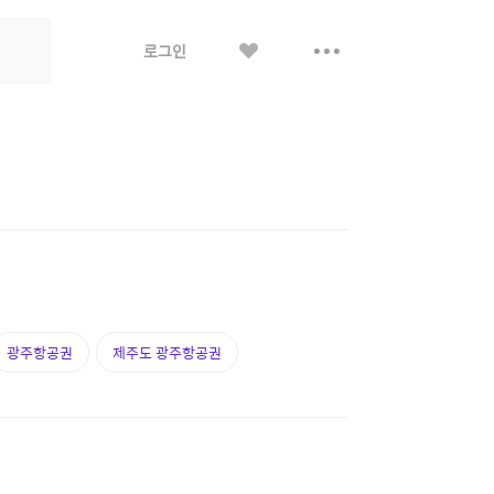
좋
더
로그인
아
보
요
기
광주항공권
제주도 광주항공권