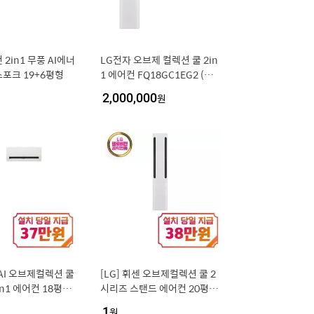
2in1 무풍 AI에너
LG전자 오브제 컬렉션 쿨 2in
포크 19+6평형
1 에어컨 FQ18GC1EG2 (일
반배관) [냉방 58.5㎥+18.7
2,000,000
원
㎥] (실외기포함) [전국설치비
동일]
 AI 오브제컬렉션 쿨
[LG] 휘센 오브제컬렉션 쿨 2
in1 에어컨 18평형
시리즈 스탠드 에어컨 20평형
센스 화이트) / FQ1
(에센스 화이트) / FQ20FC2E
1
원