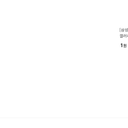
[삼성
갤러
컨 1
1
원
센셜 
WS