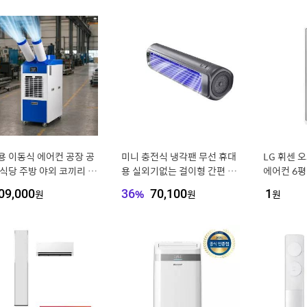
용 이동식 에어컨 공장 공
미니 충전식 냉각팬 무선 휴대
LG 휘센 
 식당 주방 야외 코끼리 실
용 실외기없는 걸이형 간편 여
에어컨 6평
 에어컨 2구
름용
09,000
원
36
%
70,100
원
1
원