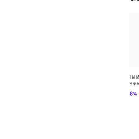
치비
[삼
AR0
외기
8
%
592