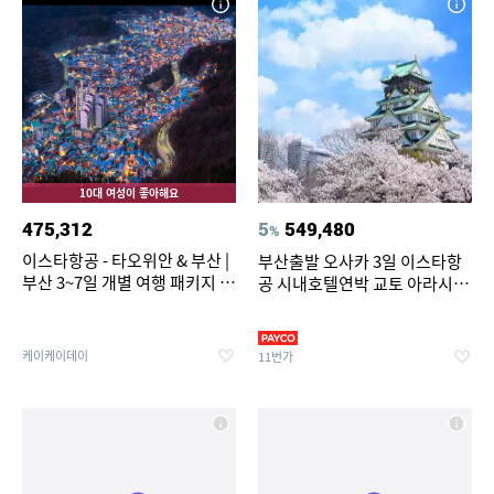
10대 여성이 좋아해요
475,312
5
549,480
%
이스타항공 - 타오위안 & 부산 |
부산출발 오사카 3일 이스타항
부산 3~7일 개별 여행 패키지 -
공 시내호텔연박 교토 아라시야
호텔 선택 가능 | 1인 출발보장
마 나라 USJ선택
케이케이데이
11번가