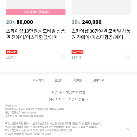
10대 여성이 좋아해요
20
80,000
20
240,000
%
%
스카이샵 10만원권 모바일 상품
스카이샵 30만원권 모바일 상품
권 진에어/이스타항공/에어프
권 진에어/이스타항공/에어프
레미아/파라타
레미아/파라타
11번가
11번가
회원가입
로그인
PC버전
APP다운
이용약관
개인정보처리방침
(주) 서치파이 사업자 정보
(주)서치파이
서울특별시 서초구 반포대로88, 반석빌딩 5층 대표이사 김태묵
사업자 등록번호: 388-81-01489
고객센터:
cs_coocha@coocha.com
쿠차는 상품에 직접 관여하지 않으며 상품주문, 배송 및 환불의 의무와 책임은 각 판매업체에 있습니다.
쿠차와 해당 상품을 판매하는 쇼핑몰에서 제공하는 상품정보와 가격은 일치하지 않을 수 있습니다.
해당 쇼핑몰에서 상품정보 및 가격을 반드시 확인하여 주시기 바랍니다.
© 2020. SearchFy Inc. All Rights Reserved.